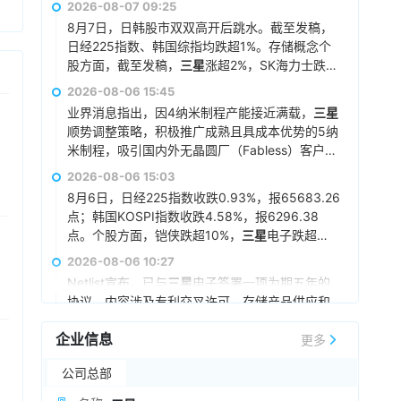
2026-08-07 09:25
8月7日，日韩股市双双高开后跳水。截至发稿，
日经225指数、韩国综指均跌超1%。存储概念个
股方面，截至发稿，
三星
涨超2%，SK海力士跌超
1%，铠侠跌超6%。
2026-08-06 15:45
业界消息指出，因4纳米制程产能接近满载，
三星
顺势调整策略，积极推广成熟且具成本优势的5纳
米制程，吸引国内外无晶圆厂（Fabless）客户采
用。据悉，4nm产线的高利用率主要归功于
三星
2026-08-06 15:03
电子内部高带宽内存（HBM4）订单的激增。由
8月6日，日经225指数收跌0.93%，报65683.26
于5nm制程同样适用于高性能服务器芯片的制
点；韩国KOSPI指数收跌4.58%，报6296.38
造，海外无晶圆厂公司的授权协议持续签署，近
点。个股方面，铠侠跌超10%，
三星
电子跌超
三、四个月以来，客户对5纳米制程的需求显著增
6%，SK海力士跌超10%。
2026-08-06 10:27
加。
Netlist宣布，已与
三星
电子签署一项为期五年的
协议，内容涉及专利交叉许可、存储产品供应和
技术合作。根据这项协议，
三星
电子可以利用
企业信息
Netlist的全部专利组合，包括服务器双列直插式
更多
2026-08-05 18:47
内存模块（DIMM）和高带宽内存（HBM）技
据韩国媒体报道，苹果近期考虑将长鑫存储纳入
公司总部
术。两家公司已同意解决所有未决的法律纠纷，
其供应链，计划通过此举缓解下一代iPhone及智
并相互放弃相关索赔和法律责任。
三星
电子需向