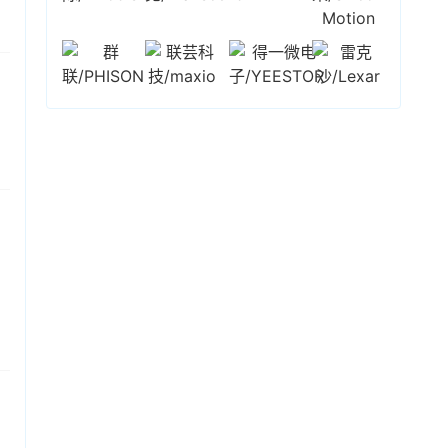
225指数跌超2%，韩国综指跌超4%。存储概念个
够实现，为部门持续许久的亏损局面带来转机。
股方面，截至发稿，
三星
跌超6%，SK海力士跌超
据预计，晶圆代工部门最早可能在Q3恢复盈利。
5%，铠侠跌超10%。