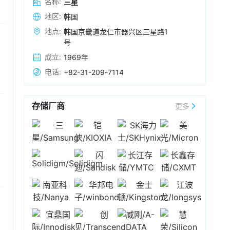
名称:
三星
能设备的制造成本压力。然而，双方在移动
Netlist支付2.39 亿美元预付授权费，以及从今年
DRAM（如LPDDR5X）的降价谈判中陷入僵局。
地区:
韩国
2026-08-05 11:15
第三季度到 2031 年第二季度的 20 个季度（5
面对苹果的压价诉求，长鑫存储予以拒绝，并表
年）内，每季度支付最高 3290 万美元的季度许
据韩媒报道，韩国股东权益组织8月5日表示，其
地点:
韩国京畿道龙仁市器兴区三星路1
态其内存采购报价将坚持与
三星
电子和SK海力士
可费，该费用与
三星
电子收入挂钩。
针对
三星
电子和SK海力士高管薪酬协议提出的举
号
相近或更高。
报，已被移交至首尔南部地方警察厅调查。该组
成立:
1969年
织于7月22日向韩国国家调查本部举报
三星
电子两
2026-08-05 09:41
电话:
+82-31-209-7114
名首席执行官全永铉、卢泰文以及SK海力士首席
三星
在FMS 2026上，发布了业界首款zHBM和
执行官郭鲁正，指控三人涉嫌违反信任义务。该
zNAND-O概念模型。据介绍，zHBM 专为高级
组织认为，两家公司以经营利润为资金来源发放
AI 计算而设计，将 HBM​​ 垂直堆叠在 AI 加速器正
存储厂商
的业绩奖金不应纳入劳资集体谈判范围，并指责
更多
上方，突破了 HBM 与处理器并排放置的传统设
2026-08-05 09:24
相关高管在未充分审查协议的情况下接受奖金要
计。其存储密度可达到 HBM5 的十倍以上，同时
求，可能导致公司资产流失。
8月5日早间，日韩股市开盘上涨。截至发稿，日
能效提高三倍，热阻降低一半以上，最大限度地
经225指数涨超2%，韩国综指涨超3%。存储概念
提高高容量、高带宽系统的稳定性和能效。
三星
个股方面，截至发稿，
三星
涨超2%，SK海力士涨
还推出了基于其V-NAND技术的下一代高性能
超5%，铠侠涨超11%。
2026-08-03 16:30
NAND解决方案zNAND-O，目前正在开发四层和
八层版本。此外，
三星
发布了采用全新键合式V-
据报道援引业内人士消息，
三星
电子晶圆代工部
NAND架构的超400层的V10 BV-NAND闪存，存
门目前的产能利用率大概为70%至80%。受美国
储密度比上一代产品（V9）提高了约 58%。
大型科技公司对高带宽内存（HBM）基片和先进
产品的需求驱动，鉴于当前订单积压和合同进展
2026-08-03 09:20
情况，该部门的目标是在今年下半年实现100%的
8月3日，日韩股市开盘走弱。截止发稿，日经
产能利用率。
三星
内外普遍认为该目标大概率能