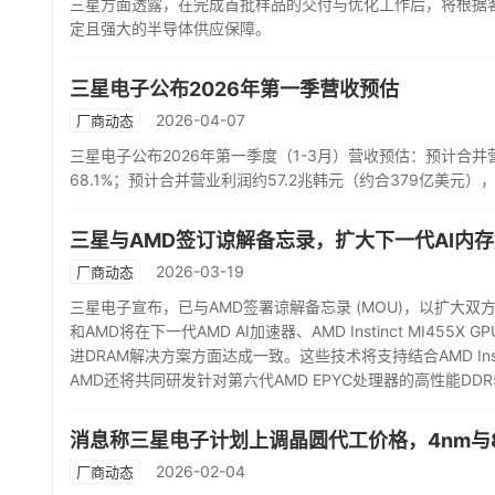
三星方面透露，在完成首批样品的交付与优化工作后，将根据客
定且强大的半导体供应保障。
三星电子公布2026年第一季营收预估
2026-04-07
厂商动态
三星电子公布2026年第一季度（1-3月）营收预估：预计合并营
68.1%；预计合并营业利润约57.2兆韩元（约合379亿美元）
三星与AMD签订谅解备忘录，扩大下一代AI内
2026-03-19
厂商动态
三星电子宣布，已与AMD签署谅解备忘录 (MOU)，以扩大
和AMD将在下一代AMD AI加速器、AMD Instinct MI455X
进DRAM解决方案方面达成一致。这些技术将支持结合AMD Insti
AMD还将共同研发针对第六代AMD EPYC处理器的高性能DD
消息称三星电子计划上调晶圆代工价格，4nm与8
2026-02-04
厂商动态