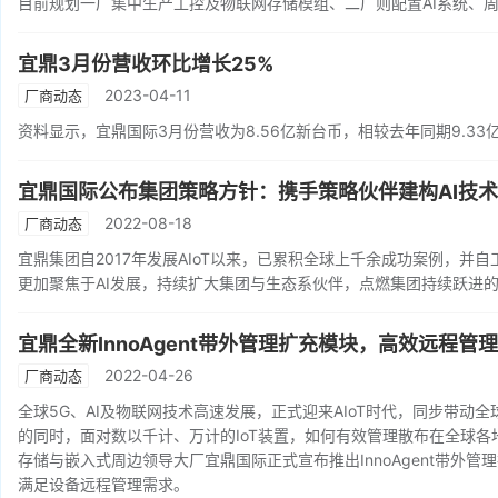
目前规划一厂集中生产工控及物联网存储模组、二厂则配置AI系统、
宜鼎3月份营收环比增长25%
2023-04-11
厂商动态
资料显示，宜鼎国际3月份营收为8.56亿新台币，相较去年同期9.33亿新
宜鼎国际公布集团策略方针：携手策略伙伴建构AI技
2022-08-18
厂商动态
宜鼎集团自2017年发展AIoT以来，已累积全球上千余成功案例，并
更加聚焦于AI发展，持续扩大集团与生态系伙伴，点燃集团持续跃进
宜鼎全新InnoAgent带外管理扩充模块，高效远程管理
2022-04-26
厂商动态
全球5G、AI及物联网技术高速发展，正式迎来AIoT时代，同步带
的同时，面对数以千计、万计的IoT装置，如何有效管理散布在全球
存储与嵌入式周边领导大厂宜鼎国际正式宣布推出InnoAgent带外管理扩
满足设备远程管理需求。