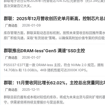
群联电子近日公布2026年1月营收达104.52亿元新台币（约3.34亿
首次突破百亿大关。
群联：2025年12月营收创历史单月新高，控制芯片总
2026-01-09
厂商动态
库存管理方面，群联采取动态目标机制，按照未来营收目标回推所需
原厂积极沟通，采取“有货就收”策略，以确保高附加价值专案的供应稳
群联推出DRAM-less“Gen5 满速”SSD主控
2026-01-07
厂商动态
PS5037-E37T是一款 DRAM-less 主控，符合 NVMe 2.0 规范，
14.7GB/s 和 13.0GB/s，4KB 随机性能可达2000K IOPS。
群联：11月营收同比增长62.02%，主控总出货量同比
2025-12-11
厂商动态
群联目前仍握有成本相对较低的库存，将成为未来出货与获利扩增的基础
守，供需紧俏将持续支撑报价与营运表现。