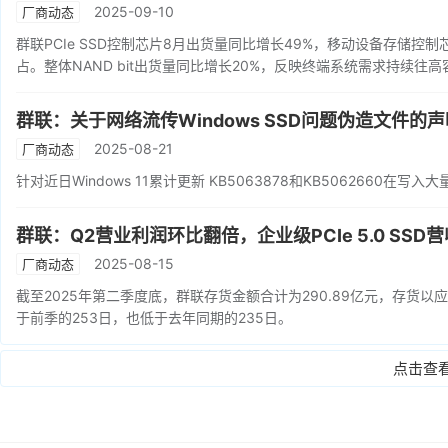
2025-09-10
厂商动态
群联PCIe SSD控制芯片8月出货量同比增长49%，移动设备存储控制
占。整体NAND bit出货量同比增长20%，反映终端系统需求持续往
群联：关于网络流传Windows SSD问题伪造文件的声
2025-08-21
厂商动态
针对近日Windows 11累计更新 KB5063878和KB5062660
群联：Q2营业利润环比翻倍，企业级PCIe 5.0 SSD营收
2025-08-15
厂商动态
截至2025年第二季度底，群联存货金额合计为290.89亿元，存货以应用
于前季的253日，也低于去年同期的235日。
点击查