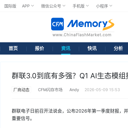
国际版
APP
微信公众号
手机版
小程序
首页
报价
资讯
快讯
分析
群联3.0到底有多强？Q1 AI生态
厂商动态
CFM闪存市场
Andy
2026-05-09 15:53
群联电子日前召开法说会，公布2026年第一季度财报，并
重要信号。