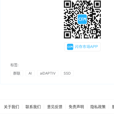
标签:
群联
AI
aiDAPTIV
SSD
|
|
|
|
|
关于我们
联系我们
意见反馈
免责声明
隐私政策