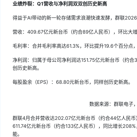
业绩炸裂：Q1营收与净利润双双创历史新高
得益于AI带动的新一轮存储需求浪潮快速发酵，群联202
营收：409.67亿元新台币（约合89亿人民币），环比大增7
毛利率：合并毛利率高达61.3%，环比提升19.6个百分点
净利润：归属于母公司净利润达151.75亿元新台币（约合33
创历史新高。
每股盈余（EPS）：68.80元新台币，同样创历史新高。
数据来源：群联电子，
群联4月合并营收达202.07亿元新台币（约合44亿人民
611.74亿元新台币（约合133亿人民币），同比增长2
能。