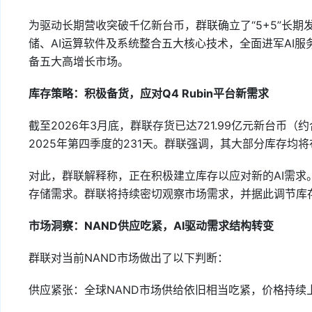
为驱动长期营收突破千亿新台币，群联确立了“5+5”长
储、AI运算软件及系统整合五大核心技术，全面进军AI服务
备五大高增长市场。
库存策略：积极备货，应对Q4 Rubin平台新需求
截至2026年3月底，群联存货已达721.99亿元新台币（
2025年第四季度的231天。群联强调，其大部分库存均
对此，群联解释称，正在积极建立库存以应对新的AI需求。
存储需求。群联将持续密切观察市场需求，并据此调节库
市场洞察：NAND供应吃紧，AI驱动需求结构转变
群联对当前NAND市场做出了以下判断：
供应紧张：全球NAND市场供给依旧相当吃紧，价格持