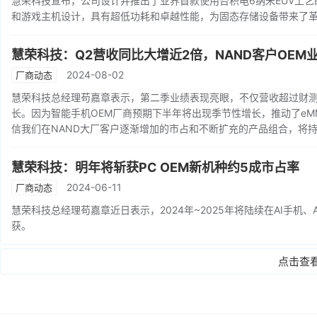
慧荣科技宣布，公司设计并推出了业界首款使用台积电6纳米EUV工艺的PCIe
和游戏主机设计，具有超低功耗和卓越性能，为固态存储设备带来了
慧荣科技：Q2营收同比大增近2倍，NAND客户OE
2024-08-02
厂商动态
慧荣科技总经理苟嘉章表示，第二季业绩表现亮眼，不仅营收超过财测
长。因为智能手机OEM厂商预期下半年将出现季节性增长，推动了eMM
信我们在NAND大厂客户逐渐增加的市占和不断扩充的产品组合，将
慧荣科技：明年将斩获PC OEM新机种约5成市占率
2024-06-11
厂商动态
慧荣科技总经理苟嘉章近日表示，2024年~2025年将陆续在AI手机
获。
点击查