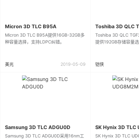
Micron 3D TLC B95A
Toshiba 3D QLC 
Micron 3D TLC B95A提供16GB-32GB多
Toshiba 3D QLC 
种容量选择，支持LDPC纠错。
提供192GB存储容量
美光
2019-05-09
铠侠
Samsung 3D TLC ADGU0D
SK Hynix 3D TL
Samsung 3D TLC ADGU0D采用16nm工
SK Hynix 3D TLC 