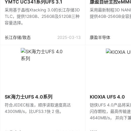
YMTC UC341系列UFS 3.1
康盈自研主控eMM
采用基于晶栈Xtacking 3.0的长江存储3D
采用最新制程3D NA
TLC，提供128GB、256GB及512GB三种
提供4GB-256GB全
容量选择。
长江存储/致态
2025-03-13
康盈半导体
SK海力士UFS 4.0系列
KIOXIA UFS 4.0
符合JEDEC标准，顺序读取速度高达
铠侠UFS 4.0产品将采用
4300MB/s，比UFS3.1快 2 倍。
闪存颗粒，最高传输速
4640MB/s， 并向下兼容