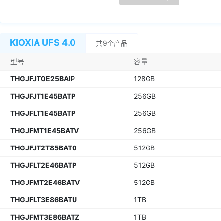
KIOXIA UFS 4.0
共9个产品
型号
容量
THGJFJT0E25BAIP
128GB
THGJFJT1E45BATP
256GB
THGJFLT1E45BATP
256GB
THGJFMT1E45BATV
256GB
THGJFJT2T85BAT0
512GB
THGJFLT2E46BATP
512GB
THGJFMT2E46BATV
512GB
THGJFLT3E86BATU
1TB
THGJFMT3E86BATZ
1TB