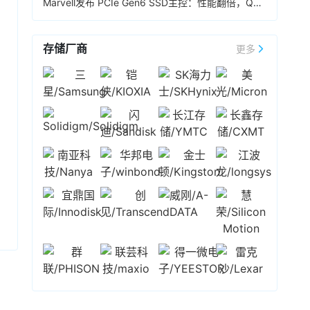
Marvell发布 PCIe Gen6 SSD主控：性能翻倍，Q4送样
存储厂商
更多