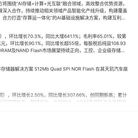
将围绕“AI存储+计算+光互联”融合领域，高效整合优势资源，
展深入合作，持续推动相关领域产品智能化产线升级，构建覆盖
合力打造“存算运一体化”的AI基础设施解决方案，构建互利共
环比增长70.3%，同比大增641.1%；毛利率65.01%，较第
亿元，环比增长90.1%，同比增长超55倍，每股税后纯益108.93
AM及NAND Flash市场展望持续正向，工控、企业级存储及
其中，企业级SSD随着AI服务器及数据中心平台升级，出货规模
酵。
决方案 512Mb Quad SPI NOR Flash 在其天玑汽车座
），环比增长2.50%，同比增长307.66%，创同期新高；累计
，同样创下同期新高。展望后市，创见指出，DDR5及高阶工业级模组
D充当额外显存。当显卡板载的显存不足时，GPU可以调用速度
对显存需求极高的游戏或AI推理场景尤为受益。据悉，该功能将基于