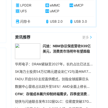
LPDDR
eMMC
eMCP
UFS
uMCP
闪存卡
USB 2.0
USB 3.0
资讯推荐
更多
闪迪：NBM协议保底营收939亿
美元，消费类市场明年有望趋稳
华邦电子：DRAM紧缺至2027年，长约占比已达五成
SK海力士投资54万亿韩元建设龙仁Y2与清州M17晶圆厂，确保中长期生产基础
FADU 开启SSD主控直供模式，剑指全球超算巨头
数据中心营收占比跃升至58%！AMD全面上修长期财务指引，2027年该板块营收将翻倍
CFM：存储成本飙升抑制终端需求，四季度消费级NAND行情恐承压
铠侠与闪迪联合发布332层QLC：位密度突破37Gb/mm²