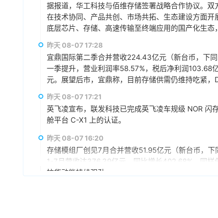
据报道，华工科技与佰维存储签署战略合作协议。双方
在技术协同、产品共创、市场共拓、生态建设方面开
底层芯片、存储、高速传输至终端应用的国产化生态，
赢、可持续发展的战略合作伙伴关系。
昨天 08-07 17:28
宜鼎国际第二季合并营收224.43亿元（新台币，下同），
一季提升，营业利润率58.57%，税后净利润103.68
元。展望后市，宜鼎称，目前存储供需仍维持吃紧，DR
AI应用需求也未见降温，有望持续支撑下半年营运。
昨天 08-07 17:21
仍具成长空间，相关PCIe Gen5产品布局也将逐步发
英飞凌宣布，联发科技已完成英飞凌车规级 NOR 闪存存储器解
舱平台 C-X1 上的认证。
昨天 08-07 16:20
存储模组厂创见7月合并营收51.95亿元（新台币，下同
1-7月营收达376.39亿元，同比增长402.68%
拉货动能持续强劲。
昨天 08-07 15:59
据媒体报道，英伟达正在研发新技术，未来可以让SS
较慢但容量庞大的NVMe SSD作为“后备显存”，