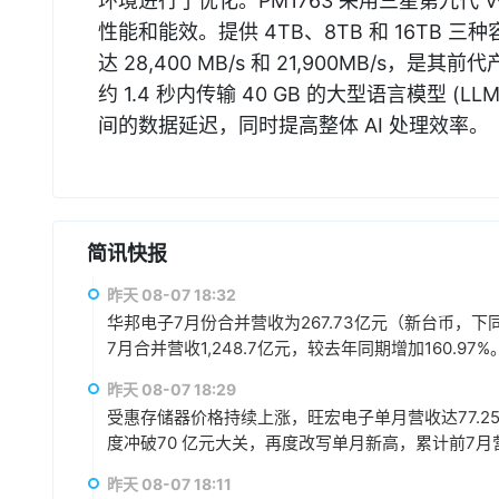
环境进行了优化。PM1763 采用三星第九代 V-
性能和能效。提供 4TB、8TB 和 16TB 
达 28,400 MB/s 和 21,900MB/s，
约 1.4 秒内传输 40 GB 的大型语言模型
间的数据延迟，同时提高整体 AI 处理效率。
简讯快报
昨天 08-07 18:32
华邦电子7月份合并营收为267.73亿元（新台币，下同）
7月合并营收1,248.7亿元，较去年同期增加160.97%
昨天 08-07 18:29
受惠存储器价格持续上涨，旺宏电子单月营收达77.25
度冲破70 亿元大关，再度改写单月新高，累计前7月营收3
昨天 08-07 18:11