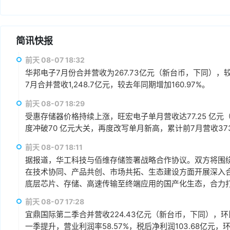
简讯快报
前天 08-07 18:32
华邦电子7月份合并营收为267.73亿元（新台币，下同），较上
7月合并营收1,248.7亿元，较去年同期增加160.97%。
前天 08-07 18:29
受惠存储器价格持续上涨，旺宏电子单月营收达77.25 亿元（
度冲破70 亿元大关，再度改写单月新高，累计前7月营收373.1
前天 08-07 18:11
据报道，华工科技与佰维存储签署战略合作协议。双方将围绕“
在技术协同、产品共创、市场共拓、生态建设方面开展深入
底层芯片、存储、高速传输至终端应用的国产化生态，合力打
赢、可持续发展的战略合作伙伴关系。
前天 08-07 17:28
宜鼎国际第二季合并营收224.43亿元（新台币，下同），环比增
一季提升，营业利润率58.57%，税后净利润103.68亿元，环