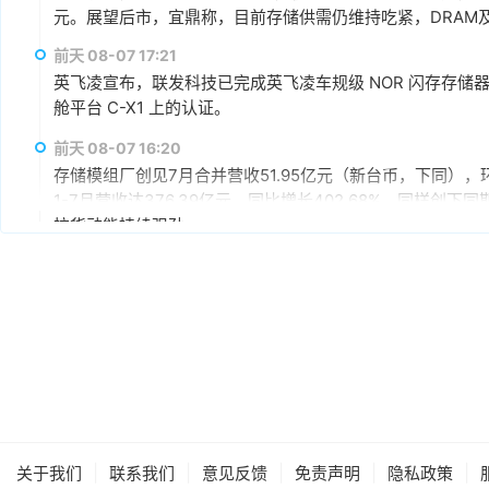
元。展望后市，宜鼎称，目前存储供需仍维持吃紧，DRAM及N
AI应用需求也未见降温，有望持续支撑下半年营运。其中，企
前天 08-07 17:21
仍具成长空间，相关PCIe Gen5产品布局也将逐步发酵。
英飞凌宣布，联发科技已完成英飞凌车规级 NOR 闪存存储器解决方案 
舱平台 C-X1 上的认证。
前天 08-07 16:20
存储模组厂创见7月合并营收51.95亿元（新台币，下同），环
1-7月营收达376.39亿元，同比增长402.68%，同样
拉货动能持续强劲。
前天 08-07 15:59
据媒体报道，英伟达正在研发新技术，未来可以让SSD充当
较慢但容量庞大的NVMe SSD作为“后备显存”，对显存需
RTX IO和微软的DirectStorage技术。虽然官方尚
件成本之间的矛盾时，正在探索基于软件和系统架构的解决
前天 08-07 15:46
据报道，华为官方商城在Mate 80标准版的曜石黑配色下开放
专属优惠到手价低至6199元。业内人士透露，华为此次推出大
的整体均价，同时进一步拉动全系列的整体出货量，消化现有产能
|
|
|
|
|
关于我们
联系我们
意见反馈
免责声明
隐私政策
搭配最新的HarmonyOS 6操作系统。目前，Mate 80