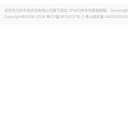
前天 08-07 11:18
计销量就能破千万，整个系列的破千万速度明显快于上一代M
华邦电近日召开法说会，总经理陈沛铭表示，高雄现有Module
深圳市闪存市场资讯有限公司旗下网站 CFM闪存市场客服邮箱：Service@China
底开始投片。不过，Module A扩产完成后，厂内空间几乎
Copyright©2008-2026
粤ICP备08133127号-2
粤公网安备:4403050200
公司启动Module B建设，预计2027年动工、2029年装
产出与营收贡献则主要落在2030年。未来产品将涵盖标准型DRAM
前天 08-07 10:43
片及矽电容等。
威刚公布7月营收，单月合并营收达183.8亿元新台币，环比增
高。从产品组合来看，DRAM营收达140.8亿元，占整体比重7
占3.3%。今年前7个月累计合并营收达826.5亿元新台币，年
前天 08-07 10:14
据媒体报道，威刚近日在法说会上表示，在需求增加、价格
运将优于第2季度，并进一步扩大全年营运成果。公司看好第4季度
维持上升趋势。目前存储市场供给持续紧张，预计2027年DR
升级，DDR5已成为市场主流，长期而言，DDR5将比DDR
前天 08-07 10:13
由于对AI基础设施的投资导致其季度自由现金流转为赤字，谷歌
资。Alphabet宣布计划发行总额高达250亿美元的美元计
等。其中期限最长的40年期债券，其发行利率预计比美国国
超过发行规模的四倍，总额达1150亿美元。
前天 08-07 10:02