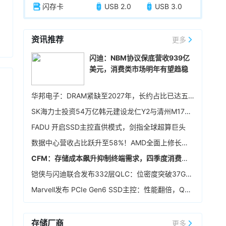
闪存卡
USB 2.0
USB 3.0
资讯推荐
更多
闪迪：NBM协议保底营收939亿
美元，消费类市场明年有望趋稳
华邦电子：DRAM紧缺至2027年，长约占比已达五成
SK海力士投资54万亿韩元建设龙仁Y2与清州M17晶圆厂，确保中长期生产基础
FADU 开启SSD主控直供模式，剑指全球超算巨头
数据中心营收占比跃升至58%！AMD全面上修长期财务指引，2027年该板块营收将翻倍
CFM：存储成本飙升抑制终端需求，四季度消费级NAND行情恐承压
铠侠与闪迪联合发布332层QLC：位密度突破37Gb/mm²
Marvell发布 PCIe Gen6 SSD主控：性能翻倍，Q4送样
存储厂商
更多