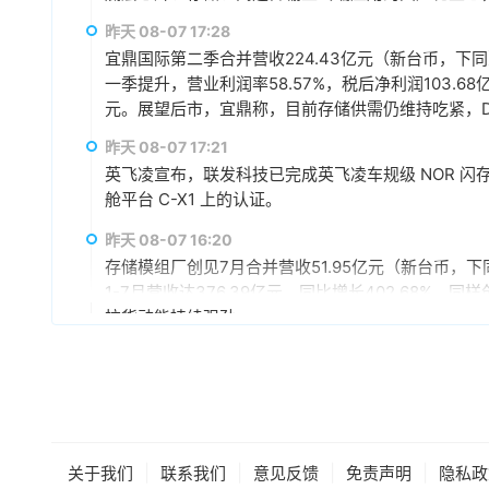
赢、可持续发展的战略合作伙伴关系。
昨天 08-07 17:28
宜鼎国际第二季合并营收224.43亿元（新台币，下同），
一季提升，营业利润率58.57%，税后净利润103.68
元。展望后市，宜鼎称，目前存储供需仍维持吃紧，DR
AI应用需求也未见降温，有望持续支撑下半年营运。
昨天 08-07 17:21
仍具成长空间，相关PCIe Gen5产品布局也将逐步发
英飞凌宣布，联发科技已完成英飞凌车规级 NOR 闪存存储器解
舱平台 C-X1 上的认证。
昨天 08-07 16:20
存储模组厂创见7月合并营收51.95亿元（新台币，下同
1-7月营收达376.39亿元，同比增长402.68%
拉货动能持续强劲。
昨天 08-07 15:59
据媒体报道，英伟达正在研发新技术，未来可以让SS
较慢但容量庞大的NVMe SSD作为“后备显存”，
RTX IO和微软的DirectStorage技术。虽
件成本之间的矛盾时，正在探索基于软件和系统架构
昨天 08-07 15:46
|
|
|
|
关于我们
联系我们
意见反馈
免责声明
隐私政