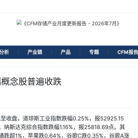
分析
产业链
产品
专题
CFM报
储概念股普遍收跌
盘，道琼斯工业指数跌幅0.25%，报52925.15
点；纳斯达克综合指数跌幅1.16%，报25818.69点。其
超1%，苹果跌0.64%，谷歌C跌0.35%，谷歌A涨