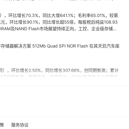
环比增长70.3%，同比大增641.1%；毛利率65.01%，较第
亿元，环比增长90.1%，同比增长超55倍，每股税后纯益108.93
AM及NAND Flash市场展望持续正向，工控、企业级存储及
其中，企业级SSD随着AI服务器及数据中心平台升级，出货规模
酵。
决方案 512Mb Quad SPI NOR Flash 在其天玑汽车座
），环比增长2.50%，同比增长307.66%，创同期新高；累计
，同样创下同期新高。展望后市，创见指出，DDR5及高阶工业级模组
D充当额外显存。当显卡板载的显存不足时，GPU可以调用速度
对显存需求极高的游戏或AI推理场景尤为受益。据悉，该功能将基于
然官方尚未证实，但相关传闻反映了英伟达在应对日益增长的显存需求与硬
的解决方案。
|
策
服务协议