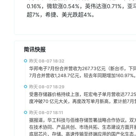
0.16%，微软涨0.54%，英伟达涨0.71%
超7%，希捷、美光跌超4%。
简讯快报
昨天 08-07 18:32
华邦电子7月份合并营收为267.73亿元（新台币，下同）
7月合并营收1,248.7亿元，较去年同期增加160.97%
昨天 08-07 18:29
受惠存储器价格持续上涨，旺宏电子单月营收达77.25
度冲破70 亿元大关，再度改写单月新高，累计前7月营收3
昨天 08-07 18:11
据报道，华工科技与佰维存储签署战略合作协议。双方
在技术协同、产品共创、市场共拓、生态建设方面开
底层芯片、存储、高速传输至终端应用的国产化生态，