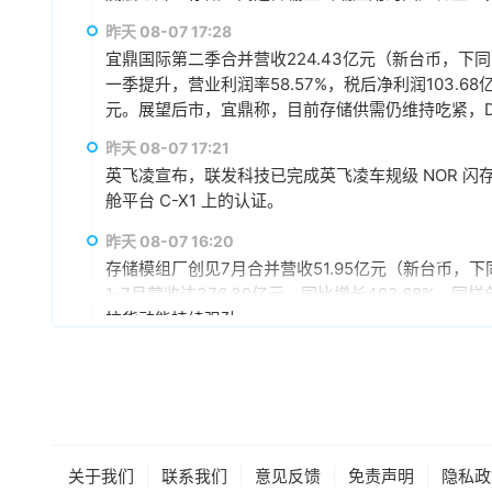
赢、可持续发展的战略合作伙伴关系。
昨天 08-07 17:28
宜鼎国际第二季合并营收224.43亿元（新台币，下同），
一季提升，营业利润率58.57%，税后净利润103.68
元。展望后市，宜鼎称，目前存储供需仍维持吃紧，DR
AI应用需求也未见降温，有望持续支撑下半年营运。
昨天 08-07 17:21
仍具成长空间，相关PCIe Gen5产品布局也将逐步发
英飞凌宣布，联发科技已完成英飞凌车规级 NOR 闪存存储器解
舱平台 C-X1 上的认证。
昨天 08-07 16:20
存储模组厂创见7月合并营收51.95亿元（新台币，下同
1-7月营收达376.39亿元，同比增长402.68%
拉货动能持续强劲。
昨天 08-07 15:59
据媒体报道，英伟达正在研发新技术，未来可以让SS
较慢但容量庞大的NVMe SSD作为“后备显存”，
RTX IO和微软的DirectStorage技术。虽
件成本之间的矛盾时，正在探索基于软件和系统架构
昨天 08-07 15:46
|
|
|
|
关于我们
联系我们
意见反馈
免责声明
隐私政