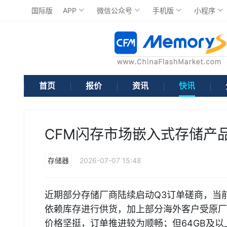
国际版
APP
微信公众号
手机版
小程序
首页
报价
资讯
快讯
CFM闪存市场嵌入式存储产
存储器
2026-07-07 15:48
近期部分存储厂商陆续启动Q3订单磋商，当
依赖库存进行供货，加上部分海外客户受原厂
价格坚挺，订单推进较为顺畅；但64GB及以