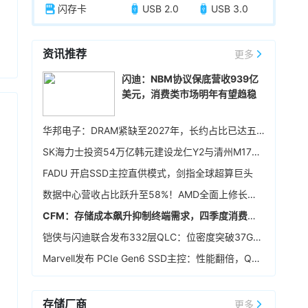
闪存卡
USB 2.0
USB 3.0
资讯推荐
更多
闪迪：NBM协议保底营收939亿
美元，消费类市场明年有望趋稳
华邦电子：DRAM紧缺至2027年，长约占比已达五成
SK海力士投资54万亿韩元建设龙仁Y2与清州M17晶圆厂，确保中长期生产基础
FADU 开启SSD主控直供模式，剑指全球超算巨头
数据中心营收占比跃升至58%！AMD全面上修长期财务指引，2027年该板块营收将翻倍
CFM：存储成本飙升抑制终端需求，四季度消费级NAND行情恐承压
铠侠与闪迪联合发布332层QLC：位密度突破37Gb/mm²
Marvell发布 PCIe Gen6 SSD主控：性能翻倍，Q4送样
存储厂商
更多