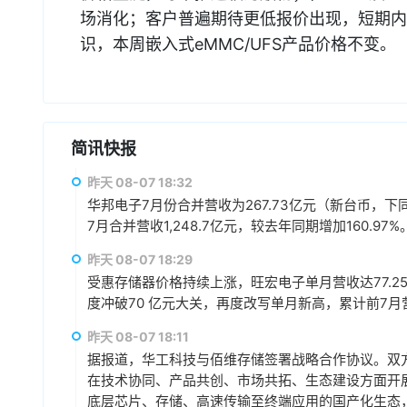
场消化；客户普遍期待更低报价出现，短期内
识，本周嵌入式eMMC/UFS产品价格不变。
简讯快报
昨天 08-07 18:32
华邦电子7月份合并营收为267.73亿元（新台币，下同）
7月合并营收1,248.7亿元，较去年同期增加160.97%
昨天 08-07 18:29
受惠存储器价格持续上涨，旺宏电子单月营收达77.25
度冲破70 亿元大关，再度改写单月新高，累计前7月营收3
昨天 08-07 18:11
据报道，华工科技与佰维存储签署战略合作协议。双方
在技术协同、产品共创、市场共拓、生态建设方面开
底层芯片、存储、高速传输至终端应用的国产化生态，