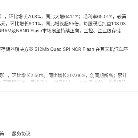
环比增长70.3%，同比大增641.1%；毛利率65.01%，较第
亿元，环比增长90.1%，同比增长超55倍，每股税后纯益108.93
AM及NAND Flash市场展望持续正向，工控、企业级存储及
其中，企业级SSD随着AI服务器及数据中心平台升级，出货规模
酵。
决方案 512Mb Quad SPI NOR Flash 在其天玑汽车座
），环比增长2.50%，同比增长307.66%，创同期新高；累计
，同样创下同期新高。展望后市，创见指出，DDR5及高阶工业级模组
D充当额外显存。当显卡板载的显存不足时，GPU可以调用速度
对显存需求极高的游戏或AI推理场景尤为受益。据悉，该功能将基于
然官方尚未证实，但相关传闻反映了英伟达在应对日益增长的显存需求与硬
的解决方案。
|
策
服务协议