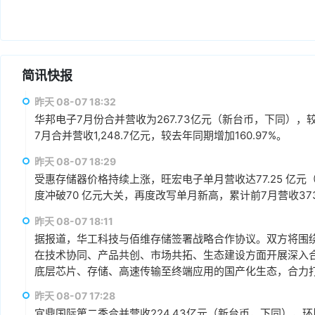
简讯快报
昨天 08-07 18:32
华邦电子7月份合并营收为267.73亿元（新台币，下同），较上
7月合并营收1,248.7亿元，较去年同期增加160.97%。
昨天 08-07 18:29
受惠存储器价格持续上涨，旺宏电子单月营收达77.25 亿元（
度冲破70 亿元大关，再度改写单月新高，累计前7月营收373.1
昨天 08-07 18:11
据报道，华工科技与佰维存储签署战略合作协议。双方将围绕“
在技术协同、产品共创、市场共拓、生态建设方面开展深入
底层芯片、存储、高速传输至终端应用的国产化生态，合力打
赢、可持续发展的战略合作伙伴关系。
昨天 08-07 17:28
宜鼎国际第二季合并营收224.43亿元（新台币，下同），环比增