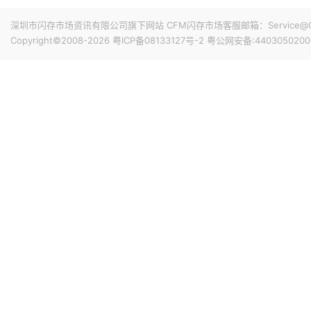
搭配最新的HarmonyOS 6操作系统。目前，Mate 80
前天 08-07 11:18
深圳市闪存市场资讯有限公司旗下网站 CFM闪存市场客服邮箱：Service@China
计销量就能破千万，整个系列的破千万速度明显快于上一代M
华邦电近日召开法说会，总经理陈沛铭表示，高雄现有Module
Copyright©2008-2026
粤ICP备08133127号-2
粤公网安备:4403050200
底开始投片。不过，Module A扩产完成后，厂内空间几乎
公司启动Module B建设，预计2027年动工、2029年装
产出与营收贡献则主要落在2030年。未来产品将涵盖标准型DRAM
前天 08-07 10:43
片及矽电容等。
威刚公布7月营收，单月合并营收达183.8亿元新台币，环比增
高。从产品组合来看，DRAM营收达140.8亿元，占整体比重7
占3.3%。今年前7个月累计合并营收达826.5亿元新台币，年
前天 08-07 10:14
据媒体报道，威刚近日在法说会上表示，在需求增加、价格
运将优于第2季度，并进一步扩大全年营运成果。公司看好第4季度
维持上升趋势。目前存储市场供给持续紧张，预计2027年DR
升级，DDR5已成为市场主流，长期而言，DDR5将比DDR
前天 08-07 10:13
由于对AI基础设施的投资导致其季度自由现金流转为赤字，谷歌
资。Alphabet宣布计划发行总额高达250亿美元的美元计
等。其中期限最长的40年期债券，其发行利率预计比美国国
超过发行规模的四倍，总额达1150亿美元。