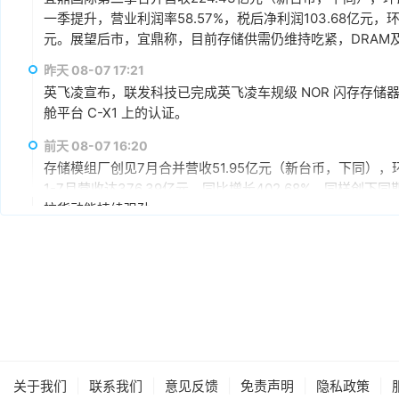
一季提升，营业利润率58.57%，税后净利润103.68亿元，环
元。展望后市，宜鼎称，目前存储供需仍维持吃紧，DRAM及N
AI应用需求也未见降温，有望持续支撑下半年营运。其中，企
昨天 08-07 17:21
仍具成长空间，相关PCIe Gen5产品布局也将逐步发酵。
英飞凌宣布，联发科技已完成英飞凌车规级 NOR 闪存存储器解决方案 
舱平台 C-X1 上的认证。
前天 08-07 16:20
存储模组厂创见7月合并营收51.95亿元（新台币，下同），环
1-7月营收达376.39亿元，同比增长402.68%，同样
拉货动能持续强劲。
前天 08-07 15:59
据媒体报道，英伟达正在研发新技术，未来可以让SSD充当
较慢但容量庞大的NVMe SSD作为“后备显存”，对显存需
RTX IO和微软的DirectStorage技术。虽然官方尚
件成本之间的矛盾时，正在探索基于软件和系统架构的解决
前天 08-07 15:46
据报道，华为官方商城在Mate 80标准版的曜石黑配色下开放
专属优惠到手价低至6199元。业内人士透露，华为此次推出大
|
|
|
|
|
关于我们
联系我们
意见反馈
免责声明
隐私政策
的整体均价，同时进一步拉动全系列的整体出货量，消化现有产能