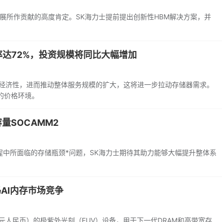
发展所作贡献的高度肯定。SK海力士提前提出创新性HBM解决方案，并
。
率达72%，投资规模将同比大幅增加
的经济性，进而推动整体服务规模的扩大，这将进一步拉动存储器需求。
利的价格环境。
容量SOCAMM2
程中所面临的存储瓶颈*问题，SK海力士期待其助力能够大幅提升整体系
AI内存市场竞争
亿元人民币）的极紫外光刻（EUV）设备，用于下一代DRAM和高带宽存