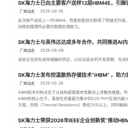
SK海力士已向主要客户送样12层HBM4E，引脚速
2026-06-18
厂商动态
此次新产品较上一代HBM4，性能和能效均取得了跨越式升级。其
训练和推理所必需的数据处理能力。
SK海力士与英伟达达成多年合作，共同推进AI
2026-06-08
厂商动态
该协议支持先进存储器的供应，以应对延长的开发周期、先进
SK海力士发布控温散热存储技术“iHBM” ，助力
2026-05-26
厂商动态
iHBM技术的特点在于从结构层面根本性解决上述散热难题。传统
iHBM的核心在于，直接在热量最为集中的D2D PHY区域内嵌入
方案，热阻（Thermal Resistance）降低30%以上，
SK海力士荣获2026年IEEE企业创新奖“推动H