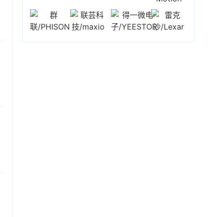
术高带宽闪存（HBF，High Bandwidth Flash）
高通涨超2%，AMD涨超1%，苹果跌超1%；存储
的首个标准规范。此次发布的标准规范，是继
SK
板块表现分化，闪迪涨超6%，美光涨0.79%，
SK
海力士
去年8月与闪迪启动HBF标准化合作，并于
海力士
跌0.7%，希捷跌超2%，西部数据跌超
今年2月成立联盟后，历时约6个月推出的首项成
3%。
果。该规范定义了两种容量配置，分别采用8层和
16层NAND芯片堆叠，最高支持512GB容量；并
按三个等级（Grade 1~3）设定带宽标准，数据
传输能力覆盖约0.4TB/s至3.0TB/s。