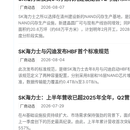
2026-08-07
厂商动态
SK海力士之所以选择在清州建设新的NAND闪存生产基地，是
NAND闪存生产设施，新建晶圆厂可与现有产线协同增效；同
面积约20.6万坪（约68万平方米），计划明年2月开工，202
度分阶段实施。
SK海力士与闪迪发布HBF首个标准规范
2026-08-04
厂商动态
此次发布的标准规范，是继SK海力士去年8月与闪迪启动HB
该规范定义了两种容量配置，分别采用8层和16层NAND芯片堆叠
准，数据传输能力覆盖约0.4TB/s至3.0TB/s。
SK海力士：上半年营收已超2025年全年，Q2
2026-07-29
厂商动态
在AI基础设施投资持续扩大、市场需求保持强劲的背景下，面
上一季度创下的历史最高纪录。由此，上半年累计营收首次突破
557%。