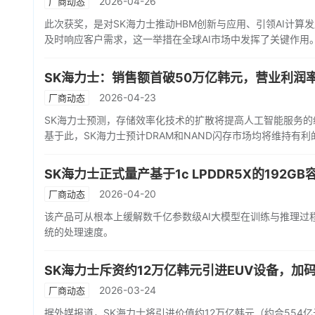
2026-04-26
厂商动态
此次获奖，是对SK海力士推动HBM创新与应用、引领AI计算
及时响应客户需求，这一举措在全球AI市场中发挥了关键作用
SK海力士：销售额首破50万亿韩元，营业利润
2026-04-23
厂商动态
SK海力士预测，存储效率化技术的扩散将提高人工智能服务
基于此，SK海力士预计DRAM和NAND闪存市场均将维持有
SK海力士正式量产基于1c LPDDR5X的192GB
2026-04-20
厂商动态
该产品可从根本上缓解数千亿参数级AI大模型在训练与推理过
统的处理速度。
SK海力士斥资约12万亿韩元引进EUV设备，加码
2026-03-24
厂商动态
据外媒报道，SK海力士将引进价值约12万亿韩元（约合554