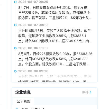
2026-08-07 09:25
8月7日，日韩股市双双高开后跳水。截至发稿，
日经225指数、韩国综指均跌超1%。存储概念个
股方面，截至发稿，三星涨超2%，
SK海力士
跌超
1%，铠侠跌超6%。
2026-08-07 09:19
当地时间8月6日，美股三大股指全线收跌。截至
收盘，道琼斯工业指数跌0.85%，报53885.1
点；标普500指数跌0.18%，报7709.96点；纳斯
达克综合指数跌0.06%，报26348.35点。其中，
2026-08-06 15:03
大型科技股表现分化，微软涨超2%，高通、AMD
8月6日，日经225指数收跌0.93%，报65683.26
涨超1%，苹果涨0.45%，谷歌A跌超1%，谷歌C
点；韩国KOSPI指数收跌4.58%，报6296.38
跌0.97%，亚马逊跌0.14%，英伟达跌0.1%；存
点。个股方面，铠侠跌超10%，三星电子跌超
储板块多数收跌，西部数据跌超13%，闪迪跌超
6%，
SK海力士
跌超10%。
2026-08-06 09:26
6%，
SK海力士
跌超4%，美光跌超1%，希捷涨超
1%。
当地时间8月5日，美股三大指数涨跌不一，道指
续创历史新高。截至收盘，道指涨0.49%，报
54349.12点；纳指跌0.83%，报26363.44点；
企业信息
标普500指数跌0.17%，报7723.55点。其中，大
更多
2026-08-05 18:47
型科技股多数收跌，AMD跌超7%，谷歌A、谷歌
据韩国媒体报道，苹果近期考虑将长鑫存储纳入
公司总部
C均跌超4%，高通跌超3%，微软、亚马逊跌超
其供应链，计划通过此举缓解下一代iPhone及智
1%，英伟达涨超3%，苹果涨0.52%；存储板块多