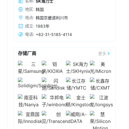
名称:
SK海力士
能设备的制造成本压力。然而，双方在移动
数收跌，闪迪、西部数据跌超5%，
SK海力士
跌超
DRAM（如LPDDR5X）的降价谈判中陷入僵局。
地区:
韩国
2026-08-05 11:15
2%，希捷跌0.91%，美光涨0.06%。
面对苹果的压价诉求，长鑫存储予以拒绝，并表
据韩媒报道，韩国股东权益组织8月5日表示，其
地点:
韩国京畿道利川市
态其内存采购报价将坚持与三星电子和
SK海力士
针对三星电子和
SK海力士
高管薪酬协议提出的举
相近或更高。
成立:
1983年
报，已被移交至首尔南部地方警察厅调查。该组
电话:
+82-31-5185-4114
织于7月22日向韩国国家调查本部举报三星电子两
2026-08-05 09:24
名首席执行官全永铉、卢泰文以及
SK海力士
首席
8月5日早间，日韩股市开盘上涨。截至发稿，日
执行官郭鲁正，指控三人涉嫌违反信任义务。该
经225指数涨超2%，韩国综指涨超3%。存储概念
存储厂商
组织认为，两家公司以经营利润为资金来源发放
更多
个股方面，截至发稿，三星涨超2%，
SK海力士
涨
的业绩奖金不应纳入劳资集体谈判范围，并指责
超5%，铠侠涨超11%。
2026-08-05 09:19
相关高管在未充分审查协议的情况下接受奖金要
求，可能导致公司资产流失。
当地时间8月4日，美股三大股指全线收涨。截至
收盘，道琼斯工业指数涨1.71%，报54085.88
点；标普500指数涨1.79%，报7736.52点；纳斯
达克综合指数涨2.59%，报26584.99点。其中，
2026-08-04 09:17
大型科技股多数收涨，高通、AMD涨约7%，英伟
当地时间8月3日，美股三大股指全线收涨。截至
达涨超2%，微软、谷歌A、苹果涨超1%，谷歌C
收盘，道琼斯工业指数涨幅为1.32%，报
涨0.77%，亚马逊跌超2%；存储板块表现分化，
53178.41点；标普500指数涨幅为1.48%，报
闪迪涨超10%，
SK海力士
涨超8%，美光涨超
7600.5点；纳斯达克综合指数涨幅为2.13%，报
2026-08-04 07:52
7%，西部数据涨超4%，希捷涨超1%。
25913.90点。其中，大型科技股多数收涨，微
SK海力士
4日联手闪迪，共同发布下一代存储技
软、亚马逊、谷歌A、谷歌C均涨超4%，英伟达、