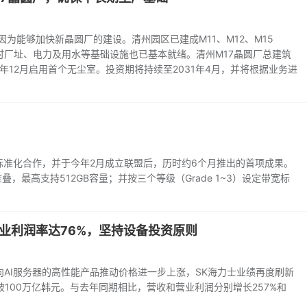
因为能够加快新晶圆厂的建设。清州园区已建成M11、M12、M15
时厂址、电力及用水等基础设施也已基本就绪。清州M17晶圆厂总建筑
8年12月启用首个无尘室。投资期将持续至2031年4月，并将根据业务进
F标准化合作，并于今年2月成立联盟后，历时约6个月推出的首项成果。
，最高支持512GB容量；并按三个等级（Grade 1~3）设定带宽标
营业利润率达76%，坚持设备投资原则
向AI服务器的高性能产品推动价格进一步上涨，SK海力士业绩再度刷新
100万亿韩元。与去年同期相比，营收和营业利润分别增长257%和