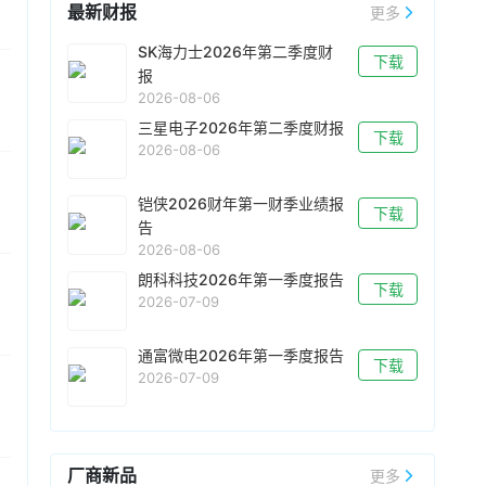
最新财报
更多
zNAND-O概念模型。据介绍，zHBM 专为高级
AI 计算而设计，将 HBM​​ 垂直堆叠在 AI 加速器正
SK海力士2026年第二季度财
下载
上方，突破了 HBM 与处理器并排放置的传统设
08-04 16:59
报
计。其存储密度可达到 HBM5 的十倍以上，同时
铠侠
发布
2026-08-06
KIOXIA
GP1系列PCIe扩展卡，专为
能效提高三倍，热阻降低一半以上，最大限度地
GPU 直接访问而优化，随机读取 IOPS 高达
三星电子2026年第二季度财报
提高高容量、高带宽系统的稳定性和能效。
三星
下载
1000 万。该系列SSD采用
KIOXIA
XL-FLASH™
2026-08-06
还推出了基于其V-NAND技术的下一代高性能
第二代闪存，实现基于闪存的内存扩展，以满足
NAND解决方案zNAND-O，目前正在开发四层和
人工智能基础设施日益增长的性能和内存需求。
八层版本。此外，
三星
发布了采用全新键合式V-
铠侠2026财年第一财季业绩报
评估样品将于 2026 年底前提供给部分客户。
下载
NAND架构的超400层的V10 BV-NAND闪存，存
告
储密度比上一代产品（V9）提高了约 58%。
2026-08-06
朗科科技2026年第一季度报告
下载
2026-07-09
通富微电2026年第一季度报告
下载
2026-07-09
厂商新品
更多