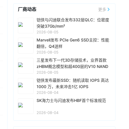
指引上限。环比业绩增长中约三分之一来自出货
Netlist支付2.39 亿美元预付授权费，以及从今年
厂商动态
量的增加，三分之二来自产品价格的上涨。非
更多
08-05 18:51
第三季度到 2031 年第二季度的 20 个季度（5
GAAP下净利润61.62亿美元，环比增长68%。继
年）内，每季度支付最高 3290 万美元的季度许
据韩媒报道，SK 海力士全资子公司
Solidigm
正
铠侠与闪迪联合发布332层QLC：位密度
今年4月财报电话会议上宣布签署5份新业务模式
可费，该费用与
三星
电子收入挂钩。
推进上市前融资项目，为在纳斯达克 IPO 做前期
突破37Gb/mm²
（NBM）协议后，
闪迪
在本财季又签署了5份新
准备。报道称，
Solidigm
计划以 50 万亿韩元
2026-08-05
协议，其中包括3份与新客户的NBM协议，以及2
（约合350亿美元）左右的估值筹集 5~10 万亿
08-05 15:49
份对现有协议的扩展。本财季预计营收103.0亿美
Marvell发布 PCIe Gen6 SSD主控：性能
韩元的资金。现已选定摩根士丹利和高盛作为主
元-108.0亿美元，
闪迪
盘后跌逾6%。
南亚科技
公告2026年7月营收438.68亿元（新台
翻倍，Q4送样
承销商，并正向全球另类资产管理公司及海外主
币，下同），环比增长49.27%，同比大增
2026-08-05
权财富基金等机构探询投资意向。
719.61%。累计1-7月营收为1755.04亿元，同比
三星发布下一代3D存储技术，业界首款
增长660.87%。
08-05 14:51
zHBM概念模型和超400层的V10 NAND
2026-08-05
亮相
Marvell
公布专为服务器人工智能存储打造的
Bravera SC6 (MV-SF1410) PCIe Gen6 SSD控
铠侠发布最新SSD：随机读取 IOPS 高达
制器芯片，该产品预计将于今年第四季度开始送
1000 万，未来冲击1亿 IOPS
样。Bravera SC6 主控旨在显著提升 AI 推理的存
2026-08-04
08-05 14:50
储性能。它能够将更多的 KV Cache 从高带宽内
铠侠
与闪迪联合宣布，正式推出其新一代QLC 3D
SK海力士与闪迪发布HBF首个标准规范
存（HBM）迁移至 SSD，从而有效提高整体基础
闪存技术。相较于上一代（第八代）产品，位密
架构的运行效率。
度实现高达60%的提升，突破37Gb/mm²，接口
2026-08-04
速率达到4.8 Gb/s，在位密度、性能及能效方面
08-05 09:41
均树立了全新的行业标杆。
三星
在FMS 2026上，发布了业界首款zHBM和