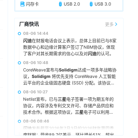
闪存卡
USB 2.0
USB 3.0
厂商快讯
更多
08-06 14:44
闪迪
在财报电话会议上表示，总体上目前已与8家
数据中心和边缘计算客户签订了NBM协议，体现
了客户对其长期需求的信心以及对
闪迪
的认可。
预计到2027财年（2026年7月-2027年6月），
08-06 10:48
NBM协议的bit占比将覆盖公司总bit产能的50%以
CoreWeave宣布与
Solidigm
达成一项多年战略协
上，到2028财年（2027年7月-2028年6月）占
议，
Solidigm
将优先支持 CoreWeave 人工智能
比将达到约三分之二。
云平台的企业级固态硬盘 (SSD) 分配。该协议扩
具体来看，NBM协议的期限各不相同，最长可达
展了 CoreWeave 的人工智能集成方案，有助于
08-06 10:27
五年，加权平均期限超过四年。协议定价同时包
确保其平台其他部分的存储容量能够随着客户需
含固定和浮动价格部分，其中浮动部分设有价格
Netlist宣布，已与
三星
电子签署一项为期五年的
求的增长而扩展。
下限和上限。按价格下限计算，所有已签协议的
协议，内容涉及专利交叉许可、存储产品供应和
最低预期收入合计为939亿美元，实际收入将高
技术合作。根据这项协议，
三星
电子可以利用
于该金额。部分新业务模式协议包含由现金存款
Netlist的全部专利组合，包括服务器双列直插式
08-06 08:46
和金融工具共同构成的金融担保，总额为165亿美
内存模块（DIMM）和高带宽内存（HBM）技
闪迪
发布截至2026年7月3日的2026财年第四季
元，旨在保护
闪迪
免受客户未能履行协议规定的
术。两家公司已同意解决所有未决的法律纠纷，
度财报：营收89.7亿美元，环比增长51%，超出
采购义务的影响。
并相互放弃相关索赔和法律责任。
三星
电子需向