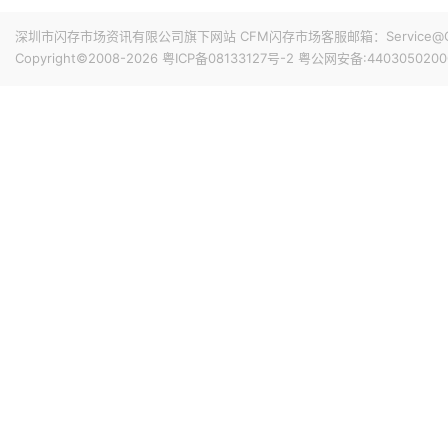
并表态其内存采购报价将坚持与三星电子和SK海力士相近或
深圳市闪存市场资讯有限公司旗下网站 CFM闪存市场客服邮箱：Service@China
18小时前 17:56
Copyright©2008-2026
粤ICP备08133127号-2
粤公网安备:4403050200
华为常务董事、产品投资评审委员会主任、终端 BG 董事
价，否则原本的价格都在亏损销售。上月中旬，华为 nova 
300 元，调整后起售价达 2999 元。
19小时前 16:59
乘联分会数据显示，初步统计，7月1-31日，全国乘用车市场
降6%，今年以来累计零售1,020.7万辆，同比下降20%；7
增长1%，较上月同期下降5%，今年以来累计批发1,478.8
20小时前 15:52
鸿海7月营收达9465亿元（新台币，下同），环比增长15.1
月营收首度超过九千亿门槛。累计1-7月营收为5.5894万亿
21小时前 15:49
南亚科技公告2026年7月营收438.68亿元（新台币，下同），
为1755.04亿元，同比增长660.87%。
21小时前 15:45