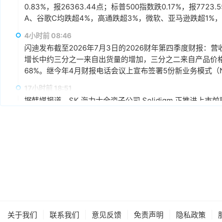
0.83%，报26363.44点；标普500指数跌0.17%，报7
A、谷歌C均跌超4%，高通跌超3%，微软、亚马逊跌超1%，
迪、西部数据跌超5%，SK海力士跌超2%，希捷跌0.91%，美
4小时前 08:46
闪迪发布截至2026年7月3日的2026财年第四季度财报：营
增长中约三分之一来自出货量的增加，三分之二来自产品价格的上
68%。继今年4月财报电话会议上宣布签署5份新业务模式（
包括3份与新客户的NBM协议，以及2份对现有协议的扩展。本财
17小时前 18:51
逾6%。
据韩媒报道，SK 海力士全资子公司 Solidigm 正推进上
Solidigm 计划以 50 万亿韩元（约合350亿美元）左右
盛作为主承销商，并正向全球另类资产管理公司及海外主权
18小时前 18:49
世界先进高管表示，其产能利用率正持续上行，2027 年的芯
年低。AI 相关产品在该司整体营收中的占比已从上半年的
10% 及以上，份额较去年增长近一倍；明年 AI 对世界先
18小时前 18:47
据韩国媒体报道，苹果近期考虑将长鑫存储纳入其供应链，计
|
|
|
|
|
关于我们
联系我们
意见反馈
免责声明
隐私政策
力。然而，双方在移动DRAM（如LPDDR5X）的降价谈