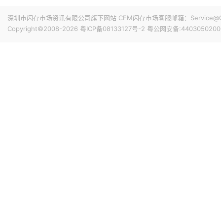
力。然而，双方在移动DRAM（如LPDDR5X）的降价谈
深圳市闪存市场资讯有限公司旗下网站 CFM闪存市场客服邮箱：Service@China
并表态其内存采购报价将坚持与三星电子和SK海力士相近或
Copyright©2008-2026
粤ICP备08133127号-2
粤公网安备:4403050200
16小时前 17:56
华为常务董事、产品投资评审委员会主任、终端 BG 董事
价，否则原本的价格都在亏损销售。上月中旬，华为 nova 
300 元，调整后起售价达 2999 元。
17小时前 16:59
乘联分会数据显示，初步统计，7月1-31日，全国乘用车市场
降6%，今年以来累计零售1,020.7万辆，同比下降20%；7
增长1%，较上月同期下降5%，今年以来累计批发1,478.8
19小时前 15:52
鸿海7月营收达9465亿元（新台币，下同），环比增长15.1
月营收首度超过九千亿门槛。累计1-7月营收为5.5894万亿
19小时前 15:49
南亚科技公告2026年7月营收438.68亿元（新台币，下同），
为1755.04亿元，同比增长660.87%。