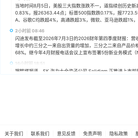
当地时间8月5日，美股三大指数涨跌不一，道指续创历史新高。
0.83%，报26363.44点；标普500指数跌0.17%，报7
A、谷歌C均跌超4%，高通跌超3%，微软、亚马逊跌超1%，
迪、西部数据跌超5%，SK海力士跌超2%，希捷跌0.91%，美
2小时前 08:46
闪迪发布截至2026年7月3日的2026财年第四季度财报：营
增长中约三分之一来自出货量的增加，三分之二来自产品价格的上
68%。继今年4月财报电话会议上宣布签署5份新业务模式（
包括3份与新客户的NBM协议，以及2份对现有协议的扩展。本财
16小时前 18:51
逾6%。
据韩媒报道，SK 海力士全资子公司 Solidigm 正推进上
Solidigm 计划以 50 万亿韩元（约合350亿美元）左右
盛作为主承销商，并正向全球另类资产管理公司及海外主权
16小时前 18:49
世界先进高管表示，其产能利用率正持续上行，2027 年的芯
年低。AI 相关产品在该司整体营收中的占比已从上半年的
10% 及以上，份额较去年增长近一倍；明年 AI 对世界先
16小时前 18:47
|
|
|
|
|
关于我们
联系我们
意见反馈
免责声明
隐私政策
据韩国媒体报道，苹果近期考虑将长鑫存储纳入其供应链，计