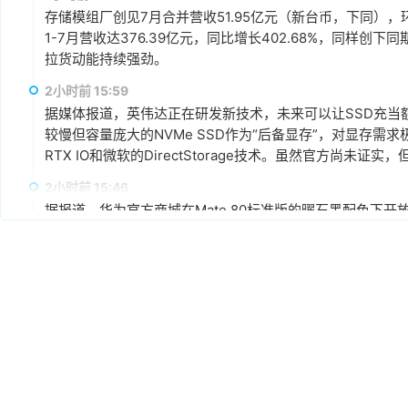
存储模组厂创见7月合并营收51.95亿元（新台币，下同），环
1-7月营收达376.39亿元，同比增长402.68%，同样
拉货动能持续强劲。
2小时前 15:59
据媒体报道，英伟达正在研发新技术，未来可以让SSD充当
较慢但容量庞大的NVMe SSD作为“后备显存”，对显存需
RTX IO和微软的DirectStorage技术。虽然官方尚
件成本之间的矛盾时，正在探索基于软件和系统架构的解决
2小时前 15:46
据报道，华为官方商城在Mate 80标准版的曜石黑配色下开放
专属优惠到手价低至6199元。业内人士透露，华为此次推出大
的整体均价，同时进一步拉动全系列的整体出货量，消化现有产能
搭配最新的HarmonyOS 6操作系统。目前，Mate 80
6小时前 11:18
计销量就能破千万，整个系列的破千万速度明显快于上一代M
华邦电近日召开法说会，总经理陈沛铭表示，高雄现有Module
底开始投片。不过，Module A扩产完成后，厂内空间几乎
公司启动Module B建设，预计2027年动工、2029年装
产出与营收贡献则主要落在2030年。未来产品将涵盖标准型DRAM
7小时前 10:43
片及矽电容等。
威刚公布7月营收，单月合并营收达183.8亿元新台币，环比增