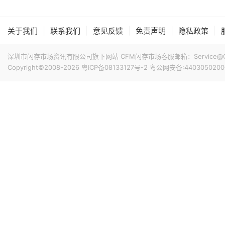
高。从产品组合来看，DRAM营收达140.8亿元，占整体比重7
占3.3%。今年前7个月累计合并营收达826.5亿元新台币，年
|
|
|
|
|
关于我们
联系我们
意见反馈
免责声明
隐私政策
8小时前 10:14
据媒体报道，威刚近日在法说会上表示，在需求增加、价格
深圳市闪存市场资讯有限公司旗下网站 CFM闪存市场客服邮箱：Service@China
运将优于第2季度，并进一步扩大全年营运成果。公司看好第4季度
Copyright©2008-2026
粤ICP备08133127号-2
粤公网安备:4403050200
维持上升趋势。目前存储市场供给持续紧张，预计2027年DR
升级，DDR5已成为市场主流，长期而言，DDR5将比DDR
8小时前 10:13
由于对AI基础设施的投资导致其季度自由现金流转为赤字，谷歌
资。Alphabet宣布计划发行总额高达250亿美元的美元计
等。其中期限最长的40年期债券，其发行利率预计比美国国
超过发行规模的四倍，总额达1150亿美元。
8小时前 10:02
据外媒报道，为应对 HBM 内存供应短缺问题，英伟达考虑降低 R
在过去数周时间里英伟达内部至少测试了 3 种低 HBM 配置的 Ru
Rubin Ultra GPU 的整体性能，英伟达正尝试从其它方
8小时前 09:46
AMD宣布达成协议，将收购总部位于多伦多的AI推理芯片初创公
AI模型直接集成到硅芯片中，其产品可针对单一AI模型进行