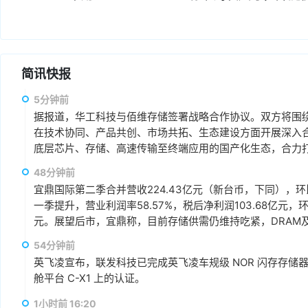
简讯快报
5分钟前
据报道，华工科技与佰维存储签署战略合作协议。双方将围绕“
在技术协同、产品共创、市场共拓、生态建设方面开展深入
底层芯片、存储、高速传输至终端应用的国产化生态，合力打
赢、可持续发展的战略合作伙伴关系。
48分钟前
宜鼎国际第二季合并营收224.43亿元（新台币，下同），环比增
一季提升，营业利润率58.57%，税后净利润103.68亿元，环
元。展望后市，宜鼎称，目前存储供需仍维持吃紧，DRAM及N
AI应用需求也未见降温，有望持续支撑下半年营运。其中，企
54分钟前
仍具成长空间，相关PCIe Gen5产品布局也将逐步发酵。
英飞凌宣布，联发科技已完成英飞凌车规级 NOR 闪存存储器解决方案 
舱平台 C-X1 上的认证。
1小时前 16:20