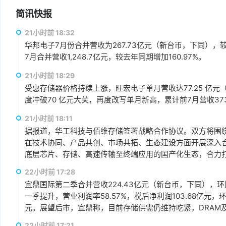
简讯快报
21小时前 18:32
华邦电子7月份合并营收为267.73亿元（新台币，下同），较上
7月合并营收1,248.7亿元，较去年同期增加160.97%。
21小时前 18:29
受惠存储器价格持续上涨，旺宏电子单月营收达77.25 亿元（
度冲破70 亿元大关，再度改写单月新高，累计前7月营收373.1
21小时前 18:11
据报道，华工科技与佰维存储签署战略合作协议。双方将围绕“
在技术协同、产品共创、市场共拓、生态建设方面开展深入
底层芯片、存储、高速传输至终端应用的国产化生态，合力打
赢、可持续发展的战略合作伙伴关系。
22小时前 17:28
宜鼎国际第二季合并营收224.43亿元（新台币，下同），环比增
一季提升，营业利润率58.57%，税后净利润103.68亿元，环
元。展望后市，宜鼎称，目前存储供需仍维持吃紧，DRAM及N
AI应用需求也未见降温，有望持续支撑下半年营运。其中，企
22小时前 17:21