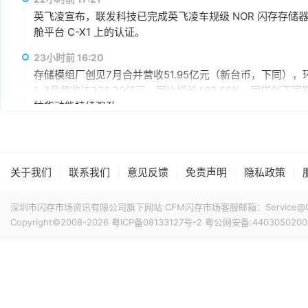
仍具成长空间，相关PCIe Gen5产品布局也将逐步发酵。
英飞凌宣布，联发科技已完成英飞凌车规级 NOR 闪存存储器解决方案 
舱平台 C-X1 上的认证。
23小时前 16:20
存储模组厂创见7月合并营收51.95亿元（新台币，下同），环
1-7月营收达376.39亿元，同比增长402.68%，同样
拉货动能持续强劲。
昨天 08-07 15:59
据媒体报道，英伟达正在研发新技术，未来可以让SSD充当
较慢但容量庞大的NVMe SSD作为“后备显存”，对显存需
|
|
|
|
|
关于我们
联系我们
意见反馈
免责声明
隐私政策
RTX IO和微软的DirectStorage技术。虽然官方尚
件成本之间的矛盾时，正在探索基于软件和系统架构的解决
昨天 08-07 15:46
深圳市闪存市场资讯有限公司旗下网站 CFM闪存市场客服邮箱：Service@China
据报道，华为官方商城在Mate 80标准版的曜石黑配色下开放
Copyright©2008-2026
粤ICP备08133127号-2
粤公网安备:4403050200
专属优惠到手价低至6199元。业内人士透露，华为此次推出大
的整体均价，同时进一步拉动全系列的整体出货量，消化现有产能
搭配最新的HarmonyOS 6操作系统。目前，Mate 80
昨天 08-07 11:18
计销量就能破千万，整个系列的破千万速度明显快于上一代M
华邦电近日召开法说会，总经理陈沛铭表示，高雄现有Module