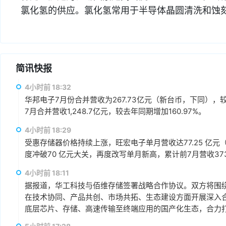
氯化氢的供应。氯化氢常用于半导体晶圆清洗和蚀
简讯快报
4小时前 18:32
华邦电子7月份合并营收为267.73亿元（新台币，下同），较上
7月合并营收1,248.7亿元，较去年同期增加160.97%。
4小时前 18:29
受惠存储器价格持续上涨，旺宏电子单月营收达77.25 亿元（
度冲破70 亿元大关，再度改写单月新高，累计前7月营收373.1
4小时前 18:11
据报道，华工科技与佰维存储签署战略合作协议。双方将围绕“
在技术协同、产品共创、市场共拓、生态建设方面开展深入
底层芯片、存储、高速传输至终端应用的国产化生态，合力打
赢、可持续发展的战略合作伙伴关系。