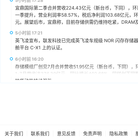
5小时前 17:28
宜鼎国际第二季合并营收224.43亿元（新台币，下同），环比增
一季提升，营业利润率58.57%，税后净利润103.68亿元，环
元。展望后市，宜鼎称，目前存储供需仍维持吃紧，DRAM及N
AI应用需求也未见降温，有望持续支撑下半年营运。其中，企
5小时前 17:21
仍具成长空间，相关PCIe Gen5产品布局也将逐步发酵。
英飞凌宣布，联发科技已完成英飞凌车规级 NOR 闪存存储器解决方案 
舱平台 C-X1 上的认证。
6小时前 16:20
存储模组厂创见7月合并营收51.95亿元（新台币，下同），环
1-7月营收达376.39亿元，同比增长402.68%，同样
拉货动能持续强劲。
6小时前 15:59
据媒体报道，英伟达正在研发新技术，未来可以让SSD充当
较慢但容量庞大的NVMe SSD作为“后备显存”，对显存需
RTX IO和微软的DirectStorage技术。虽然官方尚
件成本之间的矛盾时，正在探索基于软件和系统架构的解决
7小时前 15:46
据报道，华为官方商城在Mate 80标准版的曜石黑配色下开放
|
|
|
|
|
关于我们
联系我们
意见反馈
免责声明
隐私政策