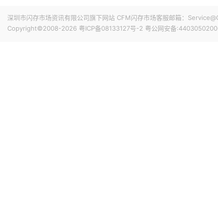
专属优惠到手价低至6199元。业内人士透露，华为此次推出大
的整体均价，同时进一步拉动全系列的整体出货量，消化现有产能
深圳市闪存市场资讯有限公司旗下网站 CFM闪存市场客服邮箱：Service@China
搭配最新的HarmonyOS 6操作系统。目前，Mate 80
Copyright©2008-2026
粤ICP备08133127号-2
粤公网安备:4403050200
11小时前 11:18
计销量就能破千万，整个系列的破千万速度明显快于上一代M
华邦电近日召开法说会，总经理陈沛铭表示，高雄现有Module
底开始投片。不过，Module A扩产完成后，厂内空间几乎
公司启动Module B建设，预计2027年动工、2029年装
产出与营收贡献则主要落在2030年。未来产品将涵盖标准型DRAM
12小时前 10:43
片及矽电容等。
威刚公布7月营收，单月合并营收达183.8亿元新台币，环比增
高。从产品组合来看，DRAM营收达140.8亿元，占整体比重7
占3.3%。今年前7个月累计合并营收达826.5亿元新台币，年
12小时前 10:14
据媒体报道，威刚近日在法说会上表示，在需求增加、价格
运将优于第2季度，并进一步扩大全年营运成果。公司看好第4季度
维持上升趋势。目前存储市场供给持续紧张，预计2027年DR
升级，DDR5已成为市场主流，长期而言，DDR5将比DDR
12小时前 10:13
由于对AI基础设施的投资导致其季度自由现金流转为赤字，谷歌
资。Alphabet宣布计划发行总额高达250亿美元的美元计