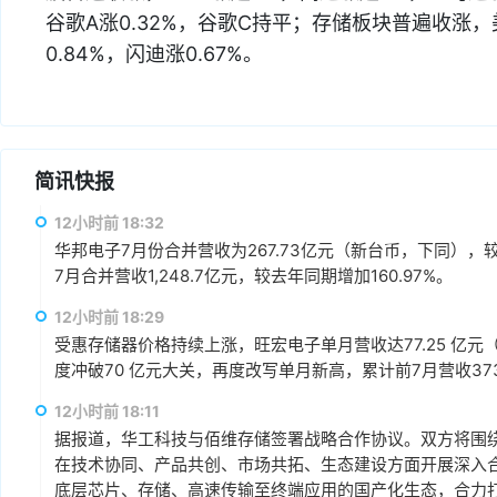
谷歌A涨0.32%，谷歌C持平；存储板块普遍收涨
0.84%，闪迪涨0.67%。
简讯快报
12小时前 18:32
华邦电子7月份合并营收为267.73亿元（新台币，下同），较上
7月合并营收1,248.7亿元，较去年同期增加160.97%。
12小时前 18:29
受惠存储器价格持续上涨，旺宏电子单月营收达77.25 亿元（
度冲破70 亿元大关，再度改写单月新高，累计前7月营收373.1
12小时前 18:11
据报道，华工科技与佰维存储签署战略合作协议。双方将围绕“
在技术协同、产品共创、市场共拓、生态建设方面开展深入
底层芯片、存储、高速传输至终端应用的国产化生态，合力打