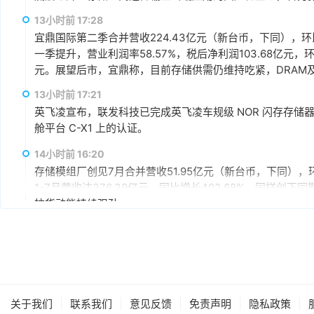
赢、可持续发展的战略合作伙伴关系。
13小时前 17:28
宜鼎国际第二季合并营收224.43亿元（新台币，下同），环比增
一季提升，营业利润率58.57%，税后净利润103.68亿元，环
元。展望后市，宜鼎称，目前存储供需仍维持吃紧，DRAM及N
AI应用需求也未见降温，有望持续支撑下半年营运。其中，企
13小时前 17:21
仍具成长空间，相关PCIe Gen5产品布局也将逐步发酵。
英飞凌宣布，联发科技已完成英飞凌车规级 NOR 闪存存储器解决方案 
舱平台 C-X1 上的认证。
14小时前 16:20
存储模组厂创见7月合并营收51.95亿元（新台币，下同），环
1-7月营收达376.39亿元，同比增长402.68%，同样
拉货动能持续强劲。
15小时前 15:59
据媒体报道，英伟达正在研发新技术，未来可以让SSD充当
较慢但容量庞大的NVMe SSD作为“后备显存”，对显存需
RTX IO和微软的DirectStorage技术。虽然官方尚
件成本之间的矛盾时，正在探索基于软件和系统架构的解决
15小时前 15:46
|
|
|
|
|
关于我们
联系我们
意见反馈
免责声明
隐私政策