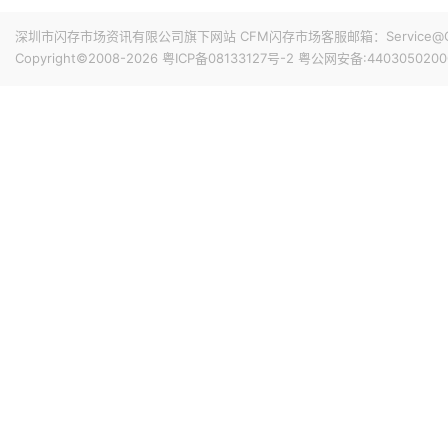
据报道，华为官方商城在Mate 80标准版的曜石黑配色下开放
专属优惠到手价低至6199元。业内人士透露，华为此次推出大
深圳市闪存市场资讯有限公司旗下网站 CFM闪存市场客服邮箱：Service@China
的整体均价，同时进一步拉动全系列的整体出货量，消化现有产能
Copyright©2008-2026
粤ICP备08133127号-2
粤公网安备:4403050200
搭配最新的HarmonyOS 6操作系统。目前，Mate 80
19小时前 11:18
计销量就能破千万，整个系列的破千万速度明显快于上一代M
华邦电近日召开法说会，总经理陈沛铭表示，高雄现有Module
底开始投片。不过，Module A扩产完成后，厂内空间几乎
公司启动Module B建设，预计2027年动工、2029年装
产出与营收贡献则主要落在2030年。未来产品将涵盖标准型DRAM
20小时前 10:43
片及矽电容等。
威刚公布7月营收，单月合并营收达183.8亿元新台币，环比增
高。从产品组合来看，DRAM营收达140.8亿元，占整体比重7
占3.3%。今年前7个月累计合并营收达826.5亿元新台币，年
20小时前 10:14
据媒体报道，威刚近日在法说会上表示，在需求增加、价格
运将优于第2季度，并进一步扩大全年营运成果。公司看好第4季度
维持上升趋势。目前存储市场供给持续紧张，预计2027年DR
升级，DDR5已成为市场主流，长期而言，DDR5将比DDR
20小时前 10:13
由于对AI基础设施的投资导致其季度自由现金流转为赤字，谷歌