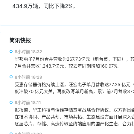
434.9万辆，同比下降2%。
简讯快报
8小时前 18:32
华邦电子7月份合并营收为267.73亿元（新台币，下同），较上
7月合并营收1,248.7亿元，较去年同期增加160.97%。
8小时前 18:29
受惠存储器价格持续上涨，旺宏电子单月营收达77.25 亿元（
度冲破70 亿元大关，再度改写单月新高，累计前7月营收373.1
9小时前 18:11
据报道，华工科技与佰维存储签署战略合作协议。双方将围绕“
在技术协同、产品共创、市场共拓、生态建设方面开展深入
底层芯片、存储、高速传输至终端应用的国产化生态，合力打
赢、可持续发展的战略合作伙伴关系。