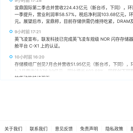
9小时前 17:28
宜鼎国际第二季合并营收224.43亿元（新台币，下同），环比增
一季提升，营业利润率58.57%，税后净利润103.68亿元，环
元。展望后市，宜鼎称，目前存储供需仍维持吃紧，DRAM及N
AI应用需求也未见降温，有望持续支撑下半年营运。其中，企
9小时前 17:21
仍具成长空间，相关PCIe Gen5产品布局也将逐步发酵。
英飞凌宣布，联发科技已完成英飞凌车规级 NOR 闪存存储器解决方案 
舱平台 C-X1 上的认证。
10小时前 16:20
存储模组厂创见7月合并营收51.95亿元（新台币，下同），环
1-7月营收达376.39亿元，同比增长402.68%，同样
拉货动能持续强劲。
11小时前 15:59
据媒体报道，英伟达正在研发新技术，未来可以让SSD充当
较慢但容量庞大的NVMe SSD作为“后备显存”，对显存需
RTX IO和微软的DirectStorage技术。虽然官方尚
件成本之间的矛盾时，正在探索基于软件和系统架构的解决
11小时前 15:46
据报道，华为官方商城在Mate 80标准版的曜石黑配色下开放
|
|
|
|
|
关于我们
联系我们
意见反馈
免责声明
隐私政策