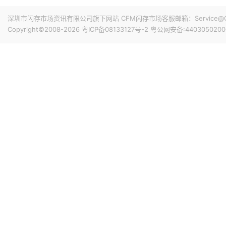
专属优惠到手价低至6199元。业内人士透露，华为此次推出大
的整体均价，同时进一步拉动全系列的整体出货量，消化现有产能
深圳市闪存市场资讯有限公司旗下网站 CFM闪存市场客服邮箱：Service@China
搭配最新的HarmonyOS 6操作系统。目前，Mate 80
Copyright©2008-2026
粤ICP备08133127号-2
粤公网安备:4403050200
15小时前 11:18
计销量就能破千万，整个系列的破千万速度明显快于上一代M
华邦电近日召开法说会，总经理陈沛铭表示，高雄现有Module
底开始投片。不过，Module A扩产完成后，厂内空间几乎
公司启动Module B建设，预计2027年动工、2029年装
产出与营收贡献则主要落在2030年。未来产品将涵盖标准型DRAM
16小时前 10:43
片及矽电容等。
威刚公布7月营收，单月合并营收达183.8亿元新台币，环比增
高。从产品组合来看，DRAM营收达140.8亿元，占整体比重7
占3.3%。今年前7个月累计合并营收达826.5亿元新台币，年
17小时前 10:14
据媒体报道，威刚近日在法说会上表示，在需求增加、价格
运将优于第2季度，并进一步扩大全年营运成果。公司看好第4季度
维持上升趋势。目前存储市场供给持续紧张，预计2027年DR
升级，DDR5已成为市场主流，长期而言，DDR5将比DDR
17小时前 10:13
由于对AI基础设施的投资导致其季度自由现金流转为赤字，谷歌
资。Alphabet宣布计划发行总额高达250亿美元的美元计