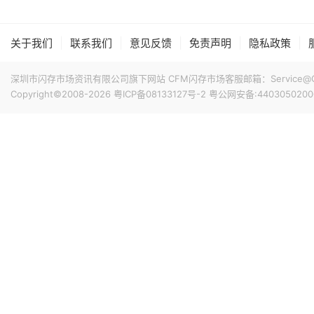
专属优惠到手价低至6199元。业内人士透露，华为此次推出大
的整体均价，同时进一步拉动全系列的整体出货量，消化现有产能
搭配最新的HarmonyOS 6操作系统。目前，Mate 80
|
|
|
|
|
关于我们
联系我们
意见反馈
免责声明
隐私政策
17小时前 11:18
计销量就能破千万，整个系列的破千万速度明显快于上一代M
华邦电近日召开法说会，总经理陈沛铭表示，高雄现有Module
底开始投片。不过，Module A扩产完成后，厂内空间几乎
深圳市闪存市场资讯有限公司旗下网站 CFM闪存市场客服邮箱：Service@China
公司启动Module B建设，预计2027年动工、2029年装
Copyright©2008-2026
粤ICP备08133127号-2
粤公网安备:4403050200
产出与营收贡献则主要落在2030年。未来产品将涵盖标准型DRAM
17小时前 10:43
片及矽电容等。
威刚公布7月营收，单月合并营收达183.8亿元新台币，环比增
高。从产品组合来看，DRAM营收达140.8亿元，占整体比重7
占3.3%。今年前7个月累计合并营收达826.5亿元新台币，年
18小时前 10:14
据媒体报道，威刚近日在法说会上表示，在需求增加、价格
运将优于第2季度，并进一步扩大全年营运成果。公司看好第4季度
维持上升趋势。目前存储市场供给持续紧张，预计2027年DR
升级，DDR5已成为市场主流，长期而言，DDR5将比DDR
18小时前 10:13
由于对AI基础设施的投资导致其季度自由现金流转为赤字，谷歌
资。Alphabet宣布计划发行总额高达250亿美元的美元计