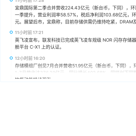
11小时前 17:28
宜鼎国际第二季合并营收224.43亿元（新台币，下同），环比增
一季提升，营业利润率58.57%，税后净利润103.68亿元，环
元。展望后市，宜鼎称，目前存储供需仍维持吃紧，DRAM及N
AI应用需求也未见降温，有望持续支撑下半年营运。其中，企
11小时前 17:21
仍具成长空间，相关PCIe Gen5产品布局也将逐步发酵。
英飞凌宣布，联发科技已完成英飞凌车规级 NOR 闪存存储器解决方案 
舱平台 C-X1 上的认证。
12小时前 16:20
存储模组厂创见7月合并营收51.95亿元（新台币，下同），环
1-7月营收达376.39亿元，同比增长402.68%，同样
拉货动能持续强劲。
12小时前 15:59
据媒体报道，英伟达正在研发新技术，未来可以让SSD充当
较慢但容量庞大的NVMe SSD作为“后备显存”，对显存需
RTX IO和微软的DirectStorage技术。虽然官方尚
件成本之间的矛盾时，正在探索基于软件和系统架构的解决
12小时前 15:46
据报道，华为官方商城在Mate 80标准版的曜石黑配色下开放