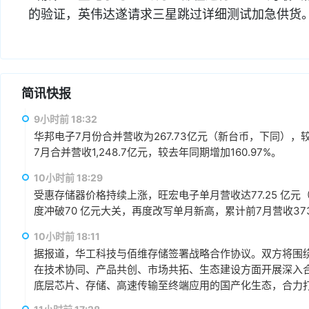
的验证，英伟达遂请求三星跳过详细测试加急供货
简讯快报
9小时前 18:32
华邦电子7月份合并营收为267.73亿元（新台币，下同），较上
7月合并营收1,248.7亿元，较去年同期增加160.97%。
10小时前 18:29
受惠存储器价格持续上涨，旺宏电子单月营收达77.25 亿元（
度冲破70 亿元大关，再度改写单月新高，累计前7月营收373.1
10小时前 18:11
据报道，华工科技与佰维存储签署战略合作协议。双方将围绕“
在技术协同、产品共创、市场共拓、生态建设方面开展深入
底层芯片、存储、高速传输至终端应用的国产化生态，合力打
赢、可持续发展的战略合作伙伴关系。