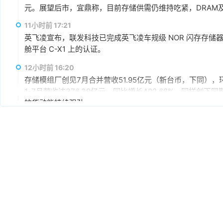
元。展望后市，宜鼎称，目前存储供需仍维持吃紧，DRAM及N
AI应用需求也未见降温，有望持续支撑下半年营运。其中，企
11小时前 17:21
仍具成长空间，相关PCIe Gen5产品布局也将逐步发酵。
英飞凌宣布，联发科技已完成英飞凌车规级 NOR 闪存存储器解决方案 
舱平台 C-X1 上的认证。
12小时前 16:20
存储模组厂创见7月合并营收51.95亿元（新台币，下同），环
1-7月营收达376.39亿元，同比增长402.68%，同样
拉货动能持续强劲。
12小时前 15:59
据媒体报道，英伟达正在研发新技术，未来可以让SSD充当
较慢但容量庞大的NVMe SSD作为“后备显存”，对显存需
RTX IO和微软的DirectStorage技术。虽然官方尚
件成本之间的矛盾时，正在探索基于软件和系统架构的解决
12小时前 15:46
据报道，华为官方商城在Mate 80标准版的曜石黑配色下开放
专属优惠到手价低至6199元。业内人士透露，华为此次推出大
的整体均价，同时进一步拉动全系列的整体出货量，消化现有产能
搭配最新的HarmonyOS 6操作系统。目前，Mate 80