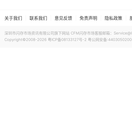
17小时前 11:18
计销量就能破千万，整个系列的破千万速度明显快于上一代M
华邦电近日召开法说会，总经理陈沛铭表示，高雄现有Module
底开始投片。不过，Module A扩产完成后，厂内空间几乎
|
|
|
|
|
关于我们
联系我们
意见反馈
免责声明
隐私政策
公司启动Module B建设，预计2027年动工、2029年装
产出与营收贡献则主要落在2030年。未来产品将涵盖标准型DRAM
17小时前 10:43
深圳市闪存市场资讯有限公司旗下网站 CFM闪存市场客服邮箱：Service@China
片及矽电容等。
Copyright©2008-2026
粤ICP备08133127号-2
粤公网安备:4403050200
威刚公布7月营收，单月合并营收达183.8亿元新台币，环比增
高。从产品组合来看，DRAM营收达140.8亿元，占整体比重7
占3.3%。今年前7个月累计合并营收达826.5亿元新台币，年
18小时前 10:14
据媒体报道，威刚近日在法说会上表示，在需求增加、价格
运将优于第2季度，并进一步扩大全年营运成果。公司看好第4季度
维持上升趋势。目前存储市场供给持续紧张，预计2027年DR
升级，DDR5已成为市场主流，长期而言，DDR5将比DDR
18小时前 10:13
由于对AI基础设施的投资导致其季度自由现金流转为赤字，谷歌
资。Alphabet宣布计划发行总额高达250亿美元的美元计
等。其中期限最长的40年期债券，其发行利率预计比美国国
超过发行规模的四倍，总额达1150亿美元。
18小时前 10:02