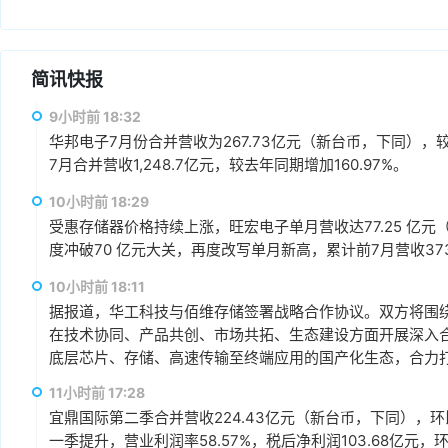
简讯快报
9小时前 18:32
华邦电子7月份合并营收为267.73亿元（新台币，下同），较上
7月合并营收1,248.7亿元，较去年同期增加160.97%。
10小时前 18:29
受惠存储器价格持续上涨，旺宏电子单月营收达77.25 亿元（
度冲破70 亿元大关，再度改写单月新高，累计前7月营收373.1
10小时前 18:11
据报道，华工科技与佰维存储签署战略合作协议。双方将围绕“
在技术协同、产品共创、市场共拓、生态建设方面开展深入
底层芯片、存储、高速传输至终端应用的国产化生态，合力打
赢、可持续发展的战略合作伙伴关系。
11小时前 17:28
宜鼎国际第二季合并营收224.43亿元（新台币，下同），环比增
一季提升，营业利润率58.57%，税后净利润103.68亿元，环