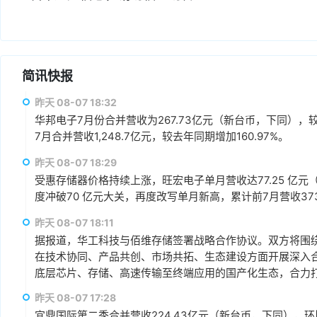
简讯快报
昨天 08-07 18:32
华邦电子7月份合并营收为267.73亿元（新台币，下同），较上
7月合并营收1,248.7亿元，较去年同期增加160.97%。
昨天 08-07 18:29
受惠存储器价格持续上涨，旺宏电子单月营收达77.25 亿元（
度冲破70 亿元大关，再度改写单月新高，累计前7月营收373.1
昨天 08-07 18:11
据报道，华工科技与佰维存储签署战略合作协议。双方将围绕“
在技术协同、产品共创、市场共拓、生态建设方面开展深入
底层芯片、存储、高速传输至终端应用的国产化生态，合力打
赢、可持续发展的战略合作伙伴关系。
昨天 08-07 17:28
宜鼎国际第二季合并营收224.43亿元（新台币，下同），环比增