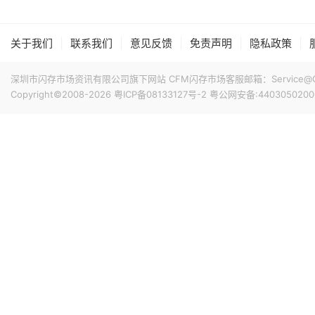
搭配最新的HarmonyOS 6操作系统。目前，Mate 80
前天 08-07 11:18
计销量就能破千万，整个系列的破千万速度明显快于上一代M
华邦电近日召开法说会，总经理陈沛铭表示，高雄现有Module
|
|
|
|
|
关于我们
联系我们
意见反馈
免责声明
隐私政策
底开始投片。不过，Module A扩产完成后，厂内空间几乎
公司启动Module B建设，预计2027年动工、2029年装
深圳市闪存市场资讯有限公司旗下网站 CFM闪存市场客服邮箱：Service@China
产出与营收贡献则主要落在2030年。未来产品将涵盖标准型DRAM
Copyright©2008-2026
粤ICP备08133127号-2
粤公网安备:4403050200
前天 08-07 10:43
片及矽电容等。
威刚公布7月营收，单月合并营收达183.8亿元新台币，环比增
高。从产品组合来看，DRAM营收达140.8亿元，占整体比重7
占3.3%。今年前7个月累计合并营收达826.5亿元新台币，年
前天 08-07 10:14
据媒体报道，威刚近日在法说会上表示，在需求增加、价格
运将优于第2季度，并进一步扩大全年营运成果。公司看好第4季度
维持上升趋势。目前存储市场供给持续紧张，预计2027年DR
升级，DDR5已成为市场主流，长期而言，DDR5将比DDR
前天 08-07 10:13
由于对AI基础设施的投资导致其季度自由现金流转为赤字，谷歌
资。Alphabet宣布计划发行总额高达250亿美元的美元计
等。其中期限最长的40年期债券，其发行利率预计比美国国
超过发行规模的四倍，总额达1150亿美元。