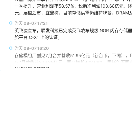
一季提升，营业利润率58.57%，税后净利润103.68亿元，环
元。展望后市，宜鼎称，目前存储供需仍维持吃紧，DRAM及N
AI应用需求也未见降温，有望持续支撑下半年营运。其中，企
昨天 08-07 17:21
仍具成长空间，相关PCIe Gen5产品布局也将逐步发酵。
英飞凌宣布，联发科技已完成英飞凌车规级 NOR 闪存存储器解决方案 
舱平台 C-X1 上的认证。
昨天 08-07 16:20
存储模组厂创见7月合并营收51.95亿元（新台币，下同），环
1-7月营收达376.39亿元，同比增长402.68%，同样
拉货动能持续强劲。
昨天 08-07 15:59
据媒体报道，英伟达正在研发新技术，未来可以让SSD充当
较慢但容量庞大的NVMe SSD作为“后备显存”，对显存需
RTX IO和微软的DirectStorage技术。虽然官方尚
件成本之间的矛盾时，正在探索基于软件和系统架构的解决
昨天 08-07 15:46
据报道，华为官方商城在Mate 80标准版的曜石黑配色下开放
专属优惠到手价低至6199元。业内人士透露，华为此次推出大
的整体均价，同时进一步拉动全系列的整体出货量，消化现有产能