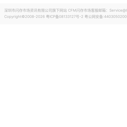
搭配最新的HarmonyOS 6操作系统。目前，Mate 80
昨天 08-07 11:18
深圳市闪存市场资讯有限公司旗下网站 CFM闪存市场客服邮箱：Service@China
计销量就能破千万，整个系列的破千万速度明显快于上一代M
华邦电近日召开法说会，总经理陈沛铭表示，高雄现有Module
Copyright©2008-2026
粤ICP备08133127号-2
粤公网安备:4403050200
底开始投片。不过，Module A扩产完成后，厂内空间几乎
公司启动Module B建设，预计2027年动工、2029年装
产出与营收贡献则主要落在2030年。未来产品将涵盖标准型DRAM
昨天 08-07 10:43
片及矽电容等。
威刚公布7月营收，单月合并营收达183.8亿元新台币，环比增
高。从产品组合来看，DRAM营收达140.8亿元，占整体比重7
占3.3%。今年前7个月累计合并营收达826.5亿元新台币，年
昨天 08-07 10:14
据媒体报道，威刚近日在法说会上表示，在需求增加、价格
运将优于第2季度，并进一步扩大全年营运成果。公司看好第4季度
维持上升趋势。目前存储市场供给持续紧张，预计2027年DR
升级，DDR5已成为市场主流，长期而言，DDR5将比DDR
昨天 08-07 10:13
由于对AI基础设施的投资导致其季度自由现金流转为赤字，谷歌
资。Alphabet宣布计划发行总额高达250亿美元的美元计
等。其中期限最长的40年期债券，其发行利率预计比美国国
超过发行规模的四倍，总额达1150亿美元。