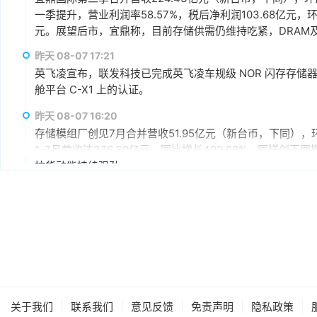
一季提升，营业利润率58.57%，税后净利润103.68亿元，环
元。展望后市，宜鼎称，目前存储供需仍维持吃紧，DRAM及N
AI应用需求也未见降温，有望持续支撑下半年营运。其中，企
昨天 08-07 17:21
仍具成长空间，相关PCIe Gen5产品布局也将逐步发酵。
英飞凌宣布，联发科技已完成英飞凌车规级 NOR 闪存存储器解决方案 
舱平台 C-X1 上的认证。
昨天 08-07 16:20
存储模组厂创见7月合并营收51.95亿元（新台币，下同），环
1-7月营收达376.39亿元，同比增长402.68%，同样
拉货动能持续强劲。
昨天 08-07 15:59
据媒体报道，英伟达正在研发新技术，未来可以让SSD充当
较慢但容量庞大的NVMe SSD作为“后备显存”，对显存需
RTX IO和微软的DirectStorage技术。虽然官方尚
件成本之间的矛盾时，正在探索基于软件和系统架构的解决
昨天 08-07 15:46
据报道，华为官方商城在Mate 80标准版的曜石黑配色下开放
专属优惠到手价低至6199元。业内人士透露，华为此次推出大
|
|
|
|
|
关于我们
联系我们
意见反馈
免责声明
隐私政策
的整体均价，同时进一步拉动全系列的整体出货量，消化现有产能