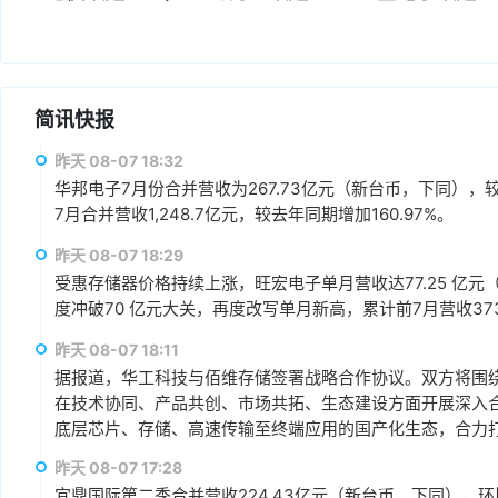
简讯快报
昨天 08-07 18:32
华邦电子7月份合并营收为267.73亿元（新台币，下同），较上
7月合并营收1,248.7亿元，较去年同期增加160.97%。
昨天 08-07 18:29
受惠存储器价格持续上涨，旺宏电子单月营收达77.25 亿元（
度冲破70 亿元大关，再度改写单月新高，累计前7月营收373.1
昨天 08-07 18:11
据报道，华工科技与佰维存储签署战略合作协议。双方将围绕“
在技术协同、产品共创、市场共拓、生态建设方面开展深入
底层芯片、存储、高速传输至终端应用的国产化生态，合力打
赢、可持续发展的战略合作伙伴关系。
昨天 08-07 17:28
宜鼎国际第二季合并营收224.43亿元（新台币，下同），环比增