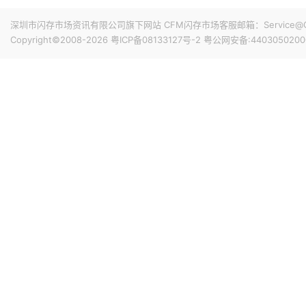
专属优惠到手价低至6199元。业内人士透露，华为此次推出大
的整体均价，同时进一步拉动全系列的整体出货量，消化现有产能
深圳市闪存市场资讯有限公司旗下网站 CFM闪存市场客服邮箱：Service@China
搭配最新的HarmonyOS 6操作系统。目前，Mate 80
Copyright©2008-2026
粤ICP备08133127号-2
粤公网安备:4403050200
19小时前 11:18
计销量就能破千万，整个系列的破千万速度明显快于上一代M
华邦电近日召开法说会，总经理陈沛铭表示，高雄现有Module
底开始投片。不过，Module A扩产完成后，厂内空间几乎
公司启动Module B建设，预计2027年动工、2029年装
产出与营收贡献则主要落在2030年。未来产品将涵盖标准型DRAM
20小时前 10:43
片及矽电容等。
威刚公布7月营收，单月合并营收达183.8亿元新台币，环比增
高。从产品组合来看，DRAM营收达140.8亿元，占整体比重7
占3.3%。今年前7个月累计合并营收达826.5亿元新台币，年
21小时前 10:14
据媒体报道，威刚近日在法说会上表示，在需求增加、价格
运将优于第2季度，并进一步扩大全年营运成果。公司看好第4季度
维持上升趋势。目前存储市场供给持续紧张，预计2027年DR
升级，DDR5已成为市场主流，长期而言，DDR5将比DDR
21小时前 10:13
由于对AI基础设施的投资导致其季度自由现金流转为赤字，谷歌
资。Alphabet宣布计划发行总额高达250亿美元的美元计