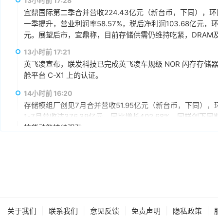
13小时前 17:28
宜鼎国际第二季合并营收224.43亿元（新台币，下同），环比增
一季提升，营业利润率58.57%，税后净利润103.68亿元，环
元。展望后市，宜鼎称，目前存储供需仍维持吃紧，DRAM及N
AI应用需求也未见降温，有望持续支撑下半年营运。其中，企
13小时前 17:21
仍具成长空间，相关PCIe Gen5产品布局也将逐步发酵。
英飞凌宣布，联发科技已完成英飞凌车规级 NOR 闪存存储器解决方案 
舱平台 C-X1 上的认证。
14小时前 16:20
存储模组厂创见7月合并营收51.95亿元（新台币，下同），环
1-7月营收达376.39亿元，同比增长402.68%，同样
拉货动能持续强劲。
15小时前 15:59
据媒体报道，英伟达正在研发新技术，未来可以让SSD充当
较慢但容量庞大的NVMe SSD作为“后备显存”，对显存需
RTX IO和微软的DirectStorage技术。虽然官方尚
件成本之间的矛盾时，正在探索基于软件和系统架构的解决
15小时前 15:46
据报道，华为官方商城在Mate 80标准版的曜石黑配色下开放
|
|
|
|
|
关于我们
联系我们
意见反馈
免责声明
隐私政策