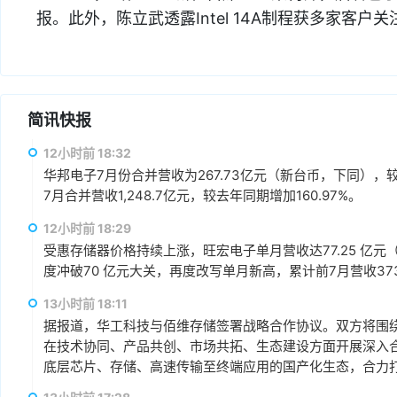
报。此外，陈立武透露Intel 14A制程获多家客
简讯快报
12小时前 18:32
华邦电子7月份合并营收为267.73亿元（新台币，下同），较上
7月合并营收1,248.7亿元，较去年同期增加160.97%。
12小时前 18:29
受惠存储器价格持续上涨，旺宏电子单月营收达77.25 亿元（
度冲破70 亿元大关，再度改写单月新高，累计前7月营收373.1
13小时前 18:11
据报道，华工科技与佰维存储签署战略合作协议。双方将围绕“
在技术协同、产品共创、市场共拓、生态建设方面开展深入
底层芯片、存储、高速传输至终端应用的国产化生态，合力打
赢、可持续发展的战略合作伙伴关系。