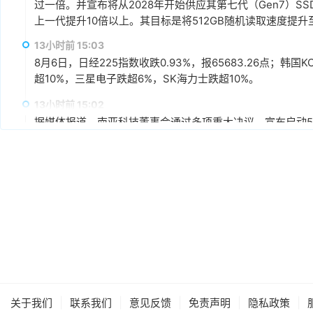
过一倍。并宣布将从2028年开始供应其第七代（Gen7）S
上一代提升10倍以上。其目标是将512GB随机读取速度提升至每
13小时前 15:03
8月6日，日经225指数收跌0.93%，报65683.26点；韩国K
超10%，三星电子跌超6%，SK海力士跌超10%。
13小时前 15:02
据媒体报道，南亚科技董事会通过多项重大决议，宣布启动5A
不超过新台币3,466亿元为上限，将导入1B、1C、1D及1
科表示，5A新厂最大规划产能约为每月45,000片晶圆，整
产能规划上，预计新厂2027年下半年开始投片，2028年月投
13小时前 14:44
场需求再扩充至完整产能。
闪迪在财报电话会议上表示，总体上目前已与8家数据中心和
求的信心以及对闪迪的认可。预计到2027财年（2026年7月-2
能的50%以上，到2028财年（2027年7月-2028年6月
同，最长可达五年，加权平均期限超过四年。协议定价同时
13小时前 14:43
上限。按价格下限计算，所有已签协议的最低预期收入合计为
闪迪FY26Q4（截至2026年7月3日）总资本支出为5.62亿
协议包含由现金存款和金融工具共同构成的金融担保，总额为
供应增长为目标，随着BiCS8和BiCS10产能爬坡，资本
的采购义务的影响。
6%。
|
|
|
|
|
关于我们
联系我们
意见反馈
免责声明
隐私政策