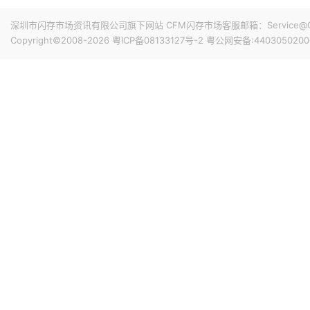
13小时前 14:42
深圳市闪存市场资讯有限公司旗下网站 CFM闪存市场客服邮箱：Service@China
Counterpoint Research报告显示，2026年上半
Copyright©2008-2026
粤ICP备08133127号-2
粤公网安备:4403050200
长韧性，销量同比增长5%，在全球智能手机总销量中的占比升至
的20%，创历史新高。高端市场份额的增长，主要受存储成
借更高的利润率以及减少促销投入，更容易消化成本上涨带
14小时前 14:27
华为数据存储产品线副总裁吴俊杰在2026华为数据存储用
上涨是有影响的，今年业界友商都进行了多次价格调整，涨
应链稳定且多元化，华为存储对客户的供应是可以保证的。
17小时前 10:48
CoreWeave宣布与Solidigm达成一项多年战略协议，Soli
态硬盘 (SSD) 分配。该协议扩展了 CoreWeave 的
着客户需求的增长而扩展。
18小时前 10:27
Netlist宣布，已与三星电子签署一项为期五年的协议，
协议，三星电子可以利用Netlist的全部专利组合，包括服
技术。两家公司已同意解决所有未决的法律纠纷，并相互放弃相关
亿美元预付授权费，以及从今年第三季度到 2031 年第二季度的
18小时前 10:02