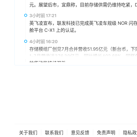
元。展望后市，宜鼎称，目前存储供需仍维持吃紧，DR
AI应用需求也未见降温，有望持续支撑下半年营运。
3小时前 17:21
仍具成长空间，相关PCIe Gen5产品布局也将逐步发
英飞凌宣布，联发科技已完成英飞凌车规级 NOR 闪存存储器解
舱平台 C-X1 上的认证。
4小时前 16:20
存储模组厂创见7月合并营收51.95亿元（新台币，下同
1-7月营收达376.39亿元，同比增长402.68%
拉货动能持续强劲。
4小时前 15:59
据媒体报道，英伟达正在研发新技术，未来可以让SS
较慢但容量庞大的NVMe SSD作为“后备显存”，
RTX IO和微软的DirectStorage技术。虽
件成本之间的矛盾时，正在探索基于软件和系统架构
5小时前 15:46
据报道，华为官方商城在Mate 80标准版的曜石黑配色
专属优惠到手价低至6199元。业内人士透露，华为此
的整体均价，同时进一步拉动全系列的整体出货量，消化
|
|
|
|
关于我们
联系我们
意见反馈
免责声明
隐私政
搭配最新的HarmonyOS 6操作系统。目前，Mat