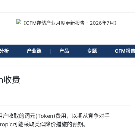
分析
产业链
产品
专题
CFM报
en收费
用户收取的词元(Token)费用，以期从竞争对手
thropic可能采取类似降价措施的预期。