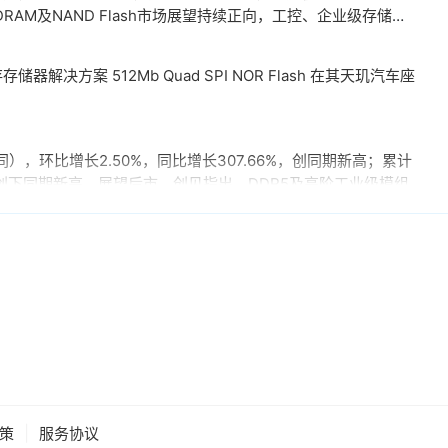
AM及NAND Flash市场展望持续正向，工控、企业级存储及
其中，企业级SSD随着AI服务器及数据中心平台升级，出货规模
酵。
决方案 512Mb Quad SPI NOR Flash 在其天玑汽车座
），环比增长2.50%，同比增长307.66%，创同期新高；累计
，同样创下同期新高。展望后市，创见指出，DDR5及高阶工业级模组
D充当额外显存。当显卡板载的显存不足时，GPU可以调用速度
对显存需求极高的游戏或AI推理场景尤为受益。据悉，该功能将基于
然官方尚未证实，但相关传闻反映了英伟达在应对日益增长的显存需求与硬
的解决方案。
下开放了16GB+1TB的配置选项，官方定价6499元，学生认证
次推出大内存高配版本，核心目的之一是拉高整个Mate 80系列
现有产能。据悉，Mate 80标准版搭载自研麒麟9020芯片，
|
策
服务协议
e 80系列累计总销量已经正式突破800万台，预计今年10月份前后累