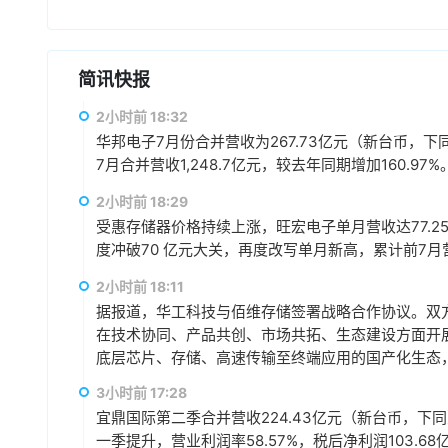
简讯快报
2小时前 18:32
华邦电子7月份合并营收为267.73亿元（新台币，下同）
7月合并营收1,248.7亿元，较去年同期增加160.97%
2小时前 18:29
受惠存储器价格持续上涨，旺宏电子单月营收达77.25
度冲破70 亿元大关，再度改写单月新高，累计前7月营收3
2小时前 18:11
据报道，华工科技与佰维存储签署战略合作协议。双方
在技术协同、产品共创、市场共拓、生态建设方面开
底层芯片、存储、高速传输至终端应用的国产化生态，
赢、可持续发展的战略合作伙伴关系。
3小时前 17:28
宜鼎国际第二季合并营收224.43亿元（新台币，下同），
一季提升，营业利润率58.57%，税后净利润103.68