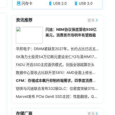
闪存卡
USB 2.0
USB 3.0
资讯推荐
更多
闪迪：NBM协议保底营收939亿
美元，消费类市场明年有望趋稳
华邦电子：DRAM紧缺至2027年，长约占比已达五成
SK海力士投资54万亿韩元建设龙仁Y2与清州M17晶圆厂，确保中长期生产基础
FADU 开启SSD主控直供模式，剑指全球超算巨头
数据中心营收占比跃升至58%！AMD全面上修长期财务指引，2027年该板块营收将翻倍
CFM：存储成本飙升抑制终端需求，四季度消费级NAND行情恐承压
铠侠与闪迪联合发布332层QLC：位密度突破37Gb/mm²
Marvell发布 PCIe Gen6 SSD主控：性能翻倍，Q4送样
存储厂商
更多