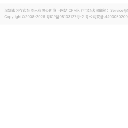
搭配最新的HarmonyOS 6操作系统。目前，Mate 80
昨天 08-07 11:18
深圳市闪存市场资讯有限公司旗下网站 CFM闪存市场客服邮箱：Service@China
计销量就能破千万，整个系列的破千万速度明显快于上一代M
华邦电近日召开法说会，总经理陈沛铭表示，高雄现有Module
Copyright©2008-2026
粤ICP备08133127号-2
粤公网安备:4403050200
底开始投片。不过，Module A扩产完成后，厂内空间几乎
公司启动Module B建设，预计2027年动工、2029年装
产出与营收贡献则主要落在2030年。未来产品将涵盖标准型DRAM
昨天 08-07 10:43
片及矽电容等。
威刚公布7月营收，单月合并营收达183.8亿元新台币，环比增
高。从产品组合来看，DRAM营收达140.8亿元，占整体比重7
占3.3%。今年前7个月累计合并营收达826.5亿元新台币，年
昨天 08-07 10:14
据媒体报道，威刚近日在法说会上表示，在需求增加、价格
运将优于第2季度，并进一步扩大全年营运成果。公司看好第4季度
维持上升趋势。目前存储市场供给持续紧张，预计2027年DR
升级，DDR5已成为市场主流，长期而言，DDR5将比DDR
昨天 08-07 10:13
由于对AI基础设施的投资导致其季度自由现金流转为赤字，谷歌
资。Alphabet宣布计划发行总额高达250亿美元的美元计
等。其中期限最长的40年期债券，其发行利率预计比美国国
超过发行规模的四倍，总额达1150亿美元。