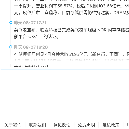
一季提升，营业利润率58.57%，税后净利润103.68亿元，环
元。展望后市，宜鼎称，目前存储供需仍维持吃紧，DRAM及N
AI应用需求也未见降温，有望持续支撑下半年营运。其中，企
昨天 08-07 17:21
仍具成长空间，相关PCIe Gen5产品布局也将逐步发酵。
英飞凌宣布，联发科技已完成英飞凌车规级 NOR 闪存存储器解决方案 
舱平台 C-X1 上的认证。
昨天 08-07 16:20
存储模组厂创见7月合并营收51.95亿元（新台币，下同），环
1-7月营收达376.39亿元，同比增长402.68%，同样
拉货动能持续强劲。
昨天 08-07 15:59
据媒体报道，英伟达正在研发新技术，未来可以让SSD充当
较慢但容量庞大的NVMe SSD作为“后备显存”，对显存需
RTX IO和微软的DirectStorage技术。虽然官方尚
件成本之间的矛盾时，正在探索基于软件和系统架构的解决
昨天 08-07 15:46
据报道，华为官方商城在Mate 80标准版的曜石黑配色下开放
专属优惠到手价低至6199元。业内人士透露，华为此次推出大
|
|
|
|
|
关于我们
联系我们
意见反馈
免责声明
隐私政策
的整体均价，同时进一步拉动全系列的整体出货量，消化现有产能