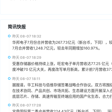
简讯快报
昨天 08-07 18:32
华邦电子7月份合并营收为267.73亿元（新台币，下同），较上
7月合并营收1,248.7亿元，较去年同期增加160.97%。
昨天 08-07 18:29
受惠存储器价格持续上涨，旺宏电子单月营收达77.25 亿元（
度冲破70 亿元大关，再度改写单月新高，累计前7月营收373.1
昨天 08-07 18:11
据报道，华工科技与佰维存储签署战略合作协议。双方将围绕“
在技术协同、产品共创、市场共拓、生态建设方面开展深入
底层芯片、存储、高速传输至终端应用的国产化生态，合力打
赢、可持续发展的战略合作伙伴关系。
昨天 08-07 17:28
宜鼎国际第二季合并营收224.43亿元（新台币，下同），环比增