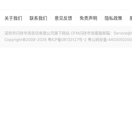
据报道，华为官方商城在Mate 80标准版的曜石黑配色下开放
专属优惠到手价低至6199元。业内人士透露，华为此次推出大
的整体均价，同时进一步拉动全系列的整体出货量，消化现有产能
|
|
|
|
|
关于我们
联系我们
意见反馈
免责声明
隐私政策
搭配最新的HarmonyOS 6操作系统。目前，Mate 80
昨天 08-07 11:18
计销量就能破千万，整个系列的破千万速度明显快于上一代M
深圳市闪存市场资讯有限公司旗下网站 CFM闪存市场客服邮箱：Service@China
华邦电近日召开法说会，总经理陈沛铭表示，高雄现有Module
Copyright©2008-2026
粤ICP备08133127号-2
粤公网安备:4403050200
底开始投片。不过，Module A扩产完成后，厂内空间几乎
公司启动Module B建设，预计2027年动工、2029年装
产出与营收贡献则主要落在2030年。未来产品将涵盖标准型DRAM
昨天 08-07 10:43
片及矽电容等。
威刚公布7月营收，单月合并营收达183.8亿元新台币，环比增
高。从产品组合来看，DRAM营收达140.8亿元，占整体比重7
占3.3%。今年前7个月累计合并营收达826.5亿元新台币，年
昨天 08-07 10:14
据媒体报道，威刚近日在法说会上表示，在需求增加、价格
运将优于第2季度，并进一步扩大全年营运成果。公司看好第4季度
维持上升趋势。目前存储市场供给持续紧张，预计2027年DR
升级，DDR5已成为市场主流，长期而言，DDR5将比DDR
昨天 08-07 10:13
由于对AI基础设施的投资导致其季度自由现金流转为赤字，谷歌