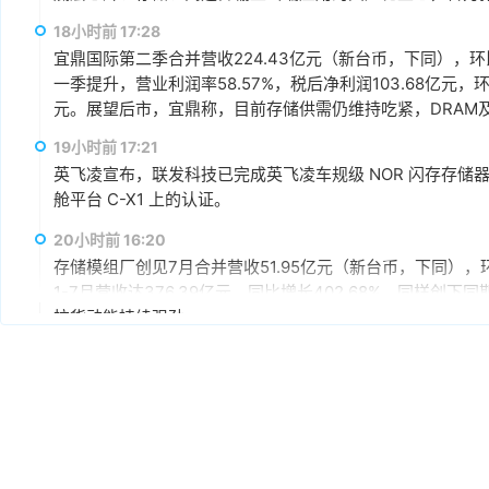
赢、可持续发展的战略合作伙伴关系。
18小时前 17:28
宜鼎国际第二季合并营收224.43亿元（新台币，下同），环比增
一季提升，营业利润率58.57%，税后净利润103.68亿元，环
元。展望后市，宜鼎称，目前存储供需仍维持吃紧，DRAM及N
AI应用需求也未见降温，有望持续支撑下半年营运。其中，企
19小时前 17:21
仍具成长空间，相关PCIe Gen5产品布局也将逐步发酵。
英飞凌宣布，联发科技已完成英飞凌车规级 NOR 闪存存储器解决方案 
舱平台 C-X1 上的认证。
20小时前 16:20
存储模组厂创见7月合并营收51.95亿元（新台币，下同），环
1-7月营收达376.39亿元，同比增长402.68%，同样
拉货动能持续强劲。
20小时前 15:59
据媒体报道，英伟达正在研发新技术，未来可以让SSD充当
较慢但容量庞大的NVMe SSD作为“后备显存”，对显存需
RTX IO和微软的DirectStorage技术。虽然官方尚
件成本之间的矛盾时，正在探索基于软件和系统架构的解决
20小时前 15:46