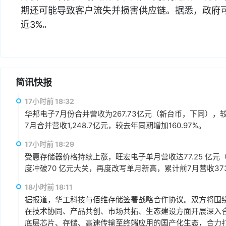
期还可能导致客户流失并损害供应链。据悉，政府
近3%。
简讯快报
17小时前 18:32
华邦电子7月份合并营收为267.73亿元（新台币，下同），较上
7月合并营收1,248.7亿元，较去年同期增加160.97%。
17小时前 18:29
受惠存储器价格持续上涨，旺宏电子单月营收达77.25 亿元（
度冲破70 亿元大关，再度改写单月新高，累计前7月营收373.1
18小时前 18:11
据报道，华工科技与佰维存储签署战略合作协议。双方将围绕“
在技术协同、产品共创、市场共拓、生态建设方面开展深入
底层芯片、存储、高速传输至终端应用的国产化生态，合力打