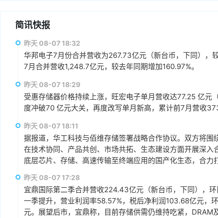
简讯快报
昨天 08-07 18:32
华邦电子7月份合并营收为267.73亿元（新台币，下同），较上
7月合并营收1,248.7亿元，较去年同期增加160.97%。
昨天 08-07 18:29
受惠存储器价格持续上涨，旺宏电子单月营收达77.25 亿元（
度冲破70 亿元大关，再度改写单月新高，累计前7月营收373.1
昨天 08-07 18:11
据报道，华工科技与佰维存储签署战略合作协议。双方将围绕“
在技术协同、产品共创、市场共拓、生态建设方面开展深入
底层芯片、存储、高速传输至终端应用的国产化生态，合力打
赢、可持续发展的战略合作伙伴关系。
昨天 08-07 17:28
宜鼎国际第二季合并营收224.43亿元（新台币，下同），环比增
一季提升，营业利润率58.57%，税后净利润103.68亿元，环
元。展望后市，宜鼎称，目前存储供需仍维持吃紧，DRAM及N