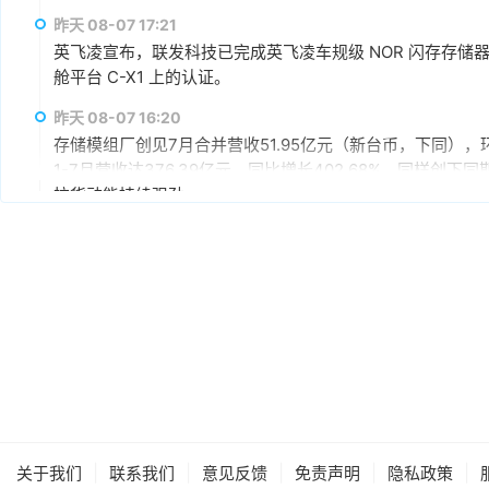
AI应用需求也未见降温，有望持续支撑下半年营运。其中，企
昨天 08-07 17:21
仍具成长空间，相关PCIe Gen5产品布局也将逐步发酵。
英飞凌宣布，联发科技已完成英飞凌车规级 NOR 闪存存储器解决方案 
舱平台 C-X1 上的认证。
昨天 08-07 16:20
存储模组厂创见7月合并营收51.95亿元（新台币，下同），环
1-7月营收达376.39亿元，同比增长402.68%，同样
拉货动能持续强劲。
昨天 08-07 15:59
据媒体报道，英伟达正在研发新技术，未来可以让SSD充当
较慢但容量庞大的NVMe SSD作为“后备显存”，对显存需
RTX IO和微软的DirectStorage技术。虽然官方尚
件成本之间的矛盾时，正在探索基于软件和系统架构的解决
昨天 08-07 15:46
据报道，华为官方商城在Mate 80标准版的曜石黑配色下开放
专属优惠到手价低至6199元。业内人士透露，华为此次推出大
的整体均价，同时进一步拉动全系列的整体出货量，消化现有产能
搭配最新的HarmonyOS 6操作系统。目前，Mate 80
昨天 08-07 11:18
|
|
|
|
|
关于我们
联系我们
意见反馈
免责声明
隐私政策
计销量就能破千万，整个系列的破千万速度明显快于上一代M