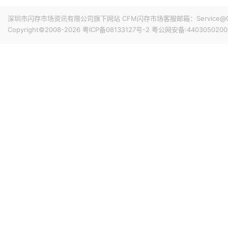
华邦电近日召开法说会，总经理陈沛铭表示，高雄现有Module
底开始投片。不过，Module A扩产完成后，厂内空间几乎
深圳市闪存市场资讯有限公司旗下网站 CFM闪存市场客服邮箱：Service@China
公司启动Module B建设，预计2027年动工、2029年装
Copyright©2008-2026
粤ICP备08133127号-2
粤公网安备:4403050200
产出与营收贡献则主要落在2030年。未来产品将涵盖标准型DRAM
昨天 08-07 10:43
片及矽电容等。
威刚公布7月营收，单月合并营收达183.8亿元新台币，环比增
高。从产品组合来看，DRAM营收达140.8亿元，占整体比重7
占3.3%。今年前7个月累计合并营收达826.5亿元新台币，年
昨天 08-07 10:14
据媒体报道，威刚近日在法说会上表示，在需求增加、价格
运将优于第2季度，并进一步扩大全年营运成果。公司看好第4季度
维持上升趋势。目前存储市场供给持续紧张，预计2027年DR
升级，DDR5已成为市场主流，长期而言，DDR5将比DDR
昨天 08-07 10:13
由于对AI基础设施的投资导致其季度自由现金流转为赤字，谷歌
资。Alphabet宣布计划发行总额高达250亿美元的美元计
等。其中期限最长的40年期债券，其发行利率预计比美国国
超过发行规模的四倍，总额达1150亿美元。
昨天 08-07 10:02
据外媒报道，为应对 HBM 内存供应短缺问题，英伟达考虑降低 R