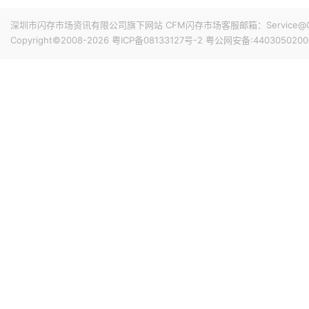
搭配最新的HarmonyOS 6操作系统。目前，Mate 80
8小时前 11:18
深圳市闪存市场资讯有限公司旗下网站 CFM闪存市场客服邮箱：Service@China
计销量就能破千万，整个系列的破千万速度明显快于上一代M
华邦电近日召开法说会，总经理陈沛铭表示，高雄现有Module
Copyright©2008-2026
粤ICP备08133127号-2
粤公网安备:4403050200
底开始投片。不过，Module A扩产完成后，厂内空间几乎
公司启动Module B建设，预计2027年动工、2029年装
产出与营收贡献则主要落在2030年。未来产品将涵盖标准型DRAM
9小时前 10:43
片及矽电容等。
威刚公布7月营收，单月合并营收达183.8亿元新台币，环比增
高。从产品组合来看，DRAM营收达140.8亿元，占整体比重7
占3.3%。今年前7个月累计合并营收达826.5亿元新台币，年
9小时前 10:14
据媒体报道，威刚近日在法说会上表示，在需求增加、价格
运将优于第2季度，并进一步扩大全年营运成果。公司看好第4季度
维持上升趋势。目前存储市场供给持续紧张，预计2027年DR
升级，DDR5已成为市场主流，长期而言，DDR5将比DDR
9小时前 10:13
由于对AI基础设施的投资导致其季度自由现金流转为赤字，谷歌
资。Alphabet宣布计划发行总额高达250亿美元的美元计
等。其中期限最长的40年期债券，其发行利率预计比美国国
超过发行规模的四倍，总额达1150亿美元。