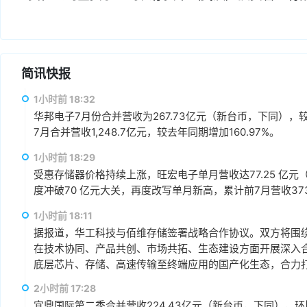
简讯快报
1小时前 18:32
华邦电子7月份合并营收为267.73亿元（新台币，下同），较上
7月合并营收1,248.7亿元，较去年同期增加160.97%。
1小时前 18:29
受惠存储器价格持续上涨，旺宏电子单月营收达77.25 亿元（
度冲破70 亿元大关，再度改写单月新高，累计前7月营收373.1
1小时前 18:11
据报道，华工科技与佰维存储签署战略合作协议。双方将围绕“
在技术协同、产品共创、市场共拓、生态建设方面开展深入
底层芯片、存储、高速传输至终端应用的国产化生态，合力打
赢、可持续发展的战略合作伙伴关系。
2小时前 17:28
宜鼎国际第二季合并营收224.43亿元（新台币，下同），环比增