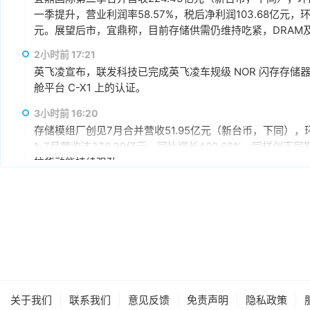
一季提升，营业利润率58.57%，税后净利润103.68亿元，环
元。展望后市，宜鼎称，目前存储供需仍维持吃紧，DRAM及N
AI应用需求也未见降温，有望持续支撑下半年营运。其中，企
2小时前 17:21
仍具成长空间，相关PCIe Gen5产品布局也将逐步发酵。
英飞凌宣布，联发科技已完成英飞凌车规级 NOR 闪存存储器解决方案 
舱平台 C-X1 上的认证。
3小时前 16:20
存储模组厂创见7月合并营收51.95亿元（新台币，下同），环
1-7月营收达376.39亿元，同比增长402.68%，同样
拉货动能持续强劲。
3小时前 15:59
据媒体报道，英伟达正在研发新技术，未来可以让SSD充当
较慢但容量庞大的NVMe SSD作为“后备显存”，对显存需
RTX IO和微软的DirectStorage技术。虽然官方尚
件成本之间的矛盾时，正在探索基于软件和系统架构的解决
4小时前 15:46
据报道，华为官方商城在Mate 80标准版的曜石黑配色下开放
专属优惠到手价低至6199元。业内人士透露，华为此次推出大
|
|
|
|
|
关于我们
联系我们
意见反馈
免责声明
隐私政策
的整体均价，同时进一步拉动全系列的整体出货量，消化现有产能