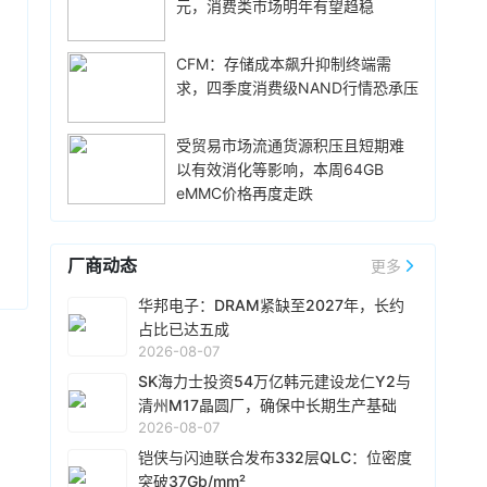
体均价，同时进一步拉动全系列的整体出货量，
元，消费类市场明年有望趋稳
雄现有Module A 月产能将由目前1.5万片扩增至
消化现有产能。据悉，Mate 80标准版搭载自研
2.4万片，预计今年底开始投片。不过，Module
麒麟9020芯片，搭配最新的HarmonyOS 6操作
A扩产完成后，厂内空间几乎已全数用尽。为应对
CFM：存储成本飙升抑制终端需
12小时前 10:43
系统。目前，Mate 80系列累计总销量已经正式
客户对2029 年以后产能的强烈需求，公司启动
求，四季度消费级NAND行情恐承压
突破800万台，预计今年10月份前后累计销量就
威刚公布7月营收，单月合并营收达183.8亿元新
Module B建设，预计2027年动工、2029年装机
能破千万，整个系列的破千万速度明显快于上一
台币，环比增长25.4%，同比暴增331.3%，连续
及量产，未来将支援16纳米、14纳米及12纳米制
代Mate系列旗舰。
第5个月改写历史新高。从产品组合来看，DRAM
受贸易市场流通货源积压且短期难
程，实际产出与营收贡献则主要落在2030年。未
营收达140.8亿元，占整体比重76.6%；SSD占比
以有效消化等影响，本周64GB
13小时前 10:14
来产品将涵盖标准型DRAM、CUBE、Wafer-on-
20.1%，存储卡、随身碟及其他产品则占3.3%。
eMMC价格再度走跌
Wafer、客制化ASIC存储芯片及矽电容等。
据媒体报道，威刚近日在法说会上表示，在需求
今年前7个月累计合并营收达826.5亿元新台币，
增加、价格走高及货源稳定的三大有利因素带动
年增206.7%，已大幅超越2025年全年营收。
下，预期第3季度营运将优于第2季度，并进一步
厂商动态
更多
扩大全年营运成果。公司看好第4季度到2027年
13小时前 10:13
上半年的DRAM和NAND Flash价格有望维持上升
由于对AI基础设施的投资导致其季度自由现金流
华邦电子：DRAM紧缺至2027年，长约
趋势。目前存储市场供给持续紧张，预计2027年
转为赤字，谷歌母公司Alphabet再次寻求在债券
占比已达五成
DRAM供给将较2026年更吃紧。随着PC和服务器
市场获得大规模融资。Alphabet宣布计划发行总
2026-08-07
平台持续升级，DDR5已成为市场主流，长期而
额高达250亿美元的美元计价公司债券。该债券
SK海力士投资54万亿韩元建设龙仁Y2与
13小时前 10:02
言，DDR5将比DDR4更紧缺。
将分为10个档次，期限从2年到40年不等。其中
清州M17晶圆厂，确保中长期生产基础
据外媒报道，为应对 HBM 内存供应短缺问题，英
期限最长的40年期债券，其发行利率预计比美国
2026-08-07
伟达考虑降低 Rubin Ultra GPU 配置。报道援引
国债利率高出1.3个百分点。投资者对此反应热
知情人士消息称，在过去数周时间里英伟达内部
铠侠与闪迪联合发布332层QLC：位密度
烈，认购额超过发行规模的四倍，总额达1150亿
至少测试了 3 种低 HBM 配置的 Rubin Ultra
突破37Gb/mm²
13小时前 09:46