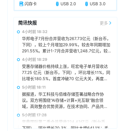
闪存卡
USB 2.0
USB 3.0
简讯快报
更多
4小时前 18:32
华邦电子7月份合并营收为267.73亿元（新台币，
下同），较上个月增加29.99%，较去年同期增加
291.55%。累计1-7月合并营收1,248.7亿元，较
去年同期增加160.97%。
4小时前 18:29
受惠存储器价格持续上涨，旺宏电子单月营收达
77.25 亿元（新台币，下同），环比增长11%，同
比增长180.5%，首度冲破70 亿元大关，再度改
写单月新高，累计前7月营收373.18 亿元，同比
5小时前 18:11
增长137.8%。
据报道，华工科技与佰维存储签署战略合作协
议。双方将围绕“AI存储+计算+光互联”融合领
域，高效整合优势资源，在技术协同、产品共
创、市场共拓、生态建设方面开展深入合作，持
5小时前 17:28
续推动相关领域产品智能化产线升级，构建覆盖
宜鼎国际第二季合并营收224.43亿元（新台币，
底层芯片、存储、高速传输至终端应用的国产化
下同），环比增长70.3%，同比大增641.1%；毛
生态，合力打造“存算运一体化”的AI基础设施解决