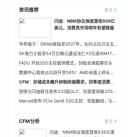
利率65.01%，较第一季提升，营业利润率
方案，构建互利共赢、可持续发展的战略合作伙
资讯推荐
58.57%，税后净利润103.68亿元，环比增长
更多
6小时前 17:21
伴关系。
90.1%，同比增长超55倍，每股税后纯益108.93
英飞凌宣布，联发科技已完成英飞凌车规级 NOR
闪迪：NBM协议保底营收939亿
元。展望后市，宜鼎称，目前存储供需仍维持吃
闪存存储器解决方案 512Mb Quad SPI NOR
美元，消费类市场明年有望趋稳
紧，DRAM及NAND Flash市场展望持续正向，工
Flash 在其天玑汽车座舱平台 C-X1 上的认证。
控、企业级存储及AI应用需求也未见降温，有望
7小时前 16:20
持续支撑下半年营运。其中，企业级SSD随着AI
华邦电子：DRAM紧缺至2027年，长约占比已达五成
服务器及数据中心平台升级，出货规模仍具成长
存储模组厂创见7月合并营收51.95亿元（新台
SK海力士投资54万亿韩元建设龙仁Y2与清州M17晶圆厂，确保中长期生产基础
空间，相关PCIe Gen5产品布局也将逐步发酵。
币，下同），环比增长2.50%，同比增长
307.66%，创同期新高；累计1-7月营收达
FADU 开启SSD主控直供模式，剑指全球超算巨头
376.39亿元，同比增长402.68%，同样创下同期
7小时前 15:59
数据中心营收占比跃升至58%！AMD全面上修长期财务指引，2027年该板块营收将翻倍
新高。展望后市，创见指出，DDR5及高阶工业级
据媒体报道，英伟达正在研发新技术，未来可以
模组拉货动能持续强劲。
CFM：存储成本飙升抑制终端需求，四季度消费级NAND行情恐承压
让SSD充当额外显存。当显卡板载的显存不足
时，GPU可以调用速度较慢但容量庞大的NVMe
铠侠与闪迪联合发布332层QLC：位密度突破37Gb/mm²
SSD作为“后备显存”，对显存需求极高的游戏或AI
7小时前 15:46
Marvell发布 PCIe Gen6 SSD主控：性能翻倍，Q4送样
推理场景尤为受益。据悉，该功能将基于RTX IO
据报道，华为官方商城在Mate 80标准版的曜石
和微软的DirectStorage技术。虽然官方尚未证
黑配色下开放了16GB+1TB的配置选项，官方定
实，但相关传闻反映了英伟达在应对日益增长的
价6499元，学生认证专属优惠到手价低至6199
CFM分析
更多
显存需求与硬件成本之间的矛盾时，正在探索基
元。业内人士透露，华为此次推出大内存高配版
12小时前 11:18
于软件和系统架构的解决方案。
闪迪：NBM协议保底营收939亿美
本，核心目的之一是拉高整个Mate 80系列的整
华邦电近日召开法说会，总经理陈沛铭表示，高