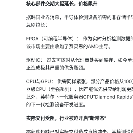
核心部件交期大幅延长，价格飙升
据韩国业界消息，半导体检测设备所需的非存储半导体（
急剧拉长：
FPGA（可编程半导体）： 作为实时分析检测数据
该市场主要由收购了赛灵思的AMD主导。
驱动IC： 过去可随时从代理商处买到库存，如今至
正造成极其严重的供货瓶颈。
CPU与GPU： 供需同样紧张，部分产品价格从1
器级CPU（至强系列），因产能优先供应给利润
此外，英特尔下一代服务器CPU“Diamond Ra
的下一代检测设备研发进度。
实际交付受阻，行业被迫开启“新常态”
零部件短缺已对实际交付造成直接冲击。某检测设