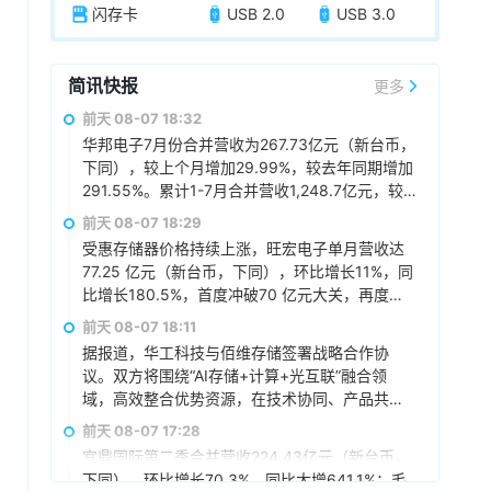
闪存卡
USB 2.0
USB 3.0
简讯快报
更多
前天 08-07 18:32
华邦电子7月份合并营收为267.73亿元（新台币，
下同），较上个月增加29.99%，较去年同期增加
291.55%。累计1-7月合并营收1,248.7亿元，较
去年同期增加160.97%。
前天 08-07 18:29
受惠存储器价格持续上涨，旺宏电子单月营收达
77.25 亿元（新台币，下同），环比增长11%，同
比增长180.5%，首度冲破70 亿元大关，再度改
写单月新高，累计前7月营收373.18 亿元，同比
前天 08-07 18:11
增长137.8%。
据报道，华工科技与佰维存储签署战略合作协
议。双方将围绕“AI存储+计算+光互联”融合领
域，高效整合优势资源，在技术协同、产品共
创、市场共拓、生态建设方面开展深入合作，持
前天 08-07 17:28
续推动相关领域产品智能化产线升级，构建覆盖
宜鼎国际第二季合并营收224.43亿元（新台币，
底层芯片、存储、高速传输至终端应用的国产化
下同），环比增长70.3%，同比大增641.1%；毛
生态，合力打造“存算运一体化”的AI基础设施解决