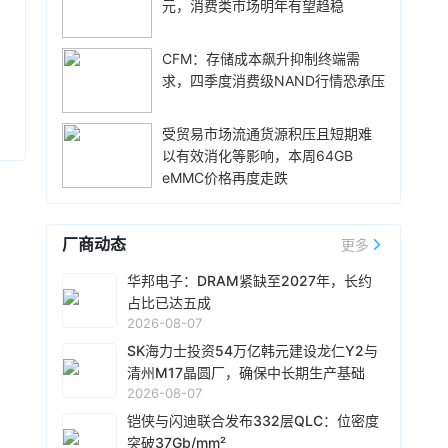
体均价，同时进一步拉动全系列的整体出货量，
元，消费类市场明年有望趋稳
雄现有Module A 月产能将由目前1.5万片扩增至
消化现有产能。据悉，Mate 80标准版搭载自研
2.4万片，预计今年底开始投片。不过，Module
麒麟9020芯片，搭配最新的HarmonyOS 6操作
A扩产完成后，厂内空间几乎已全数用尽。为应对
CFM：存储成本飙升抑制终端需
前天 08-07 10:43
系统。目前，Mate 80系列累计总销量已经正式
客户对2029 年以后产能的强烈需求，公司启动
求，四季度消费级NAND行情恐承压
突破800万台，预计今年10月份前后累计销量就
威刚公布7月营收，单月合并营收达183.8亿元新
Module B建设，预计2027年动工、2029年装机
能破千万，整个系列的破千万速度明显快于上一
台币，环比增长25.4%，同比暴增331.3%，连续
及量产，未来将支援16纳米、14纳米及12纳米制
代Mate系列旗舰。
第5个月改写历史新高。从产品组合来看，DRAM
受贸易市场流通货源积压且短期难
程，实际产出与营收贡献则主要落在2030年。未
营收达140.8亿元，占整体比重76.6%；SSD占比
以有效消化等影响，本周64GB
前天 08-07 10:14
来产品将涵盖标准型DRAM、CUBE、Wafer-on-
20.1%，存储卡、随身碟及其他产品则占3.3%。
eMMC价格再度走跌
Wafer、客制化ASIC存储芯片及矽电容等。
据媒体报道，威刚近日在法说会上表示，在需求
今年前7个月累计合并营收达826.5亿元新台币，
增加、价格走高及货源稳定的三大有利因素带动
年增206.7%，已大幅超越2025年全年营收。
下，预期第3季度营运将优于第2季度，并进一步
厂商动态
更多
扩大全年营运成果。公司看好第4季度到2027年
前天 08-07 10:13
上半年的DRAM和NAND Flash价格有望维持上升
由于对AI基础设施的投资导致其季度自由现金流
华邦电子：DRAM紧缺至2027年，长约
趋势。目前存储市场供给持续紧张，预计2027年
转为赤字，谷歌母公司Alphabet再次寻求在债券
占比已达五成
DRAM供给将较2026年更吃紧。随着PC和服务器
市场获得大规模融资。Alphabet宣布计划发行总
2026-08-07
平台持续升级，DDR5已成为市场主流，长期而
额高达250亿美元的美元计价公司债券。该债券
SK海力士投资54万亿韩元建设龙仁Y2与
前天 08-07 10:02
言，DDR5将比DDR4更紧缺。
将分为10个档次，期限从2年到40年不等。其中
清州M17晶圆厂，确保中长期生产基础
据外媒报道，为应对 HBM 内存供应短缺问题，英
期限最长的40年期债券，其发行利率预计比美国
2026-08-07
伟达考虑降低 Rubin Ultra GPU 配置。报道援引
国债利率高出1.3个百分点。投资者对此反应热
知情人士消息称，在过去数周时间里英伟达内部
铠侠与闪迪联合发布332层QLC：位密度
烈，认购额超过发行规模的四倍，总额达1150亿
至少测试了 3 种低 HBM 配置的 Rubin Ultra
突破37Gb/mm²
前天 08-07 09:46