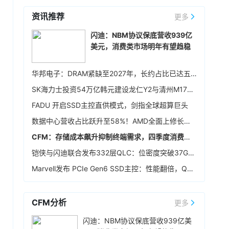
利率65.01%，较第一季提升，营业利润率
方案，构建互利共赢、可持续发展的战略合作伙
资讯推荐
58.57%，税后净利润103.68亿元，环比增长
更多
前天 08-07 17:21
伴关系。
90.1%，同比增长超55倍，每股税后纯益108.93
英飞凌宣布，联发科技已完成英飞凌车规级 NOR
闪迪：NBM协议保底营收939亿
元。展望后市，宜鼎称，目前存储供需仍维持吃
闪存存储器解决方案 512Mb Quad SPI NOR
美元，消费类市场明年有望趋稳
紧，DRAM及NAND Flash市场展望持续正向，工
Flash 在其天玑汽车座舱平台 C-X1 上的认证。
控、企业级存储及AI应用需求也未见降温，有望
前天 08-07 16:20
持续支撑下半年营运。其中，企业级SSD随着AI
华邦电子：DRAM紧缺至2027年，长约占比已达五成
服务器及数据中心平台升级，出货规模仍具成长
存储模组厂创见7月合并营收51.95亿元（新台
SK海力士投资54万亿韩元建设龙仁Y2与清州M17晶圆厂，确保中长期生产基础
空间，相关PCIe Gen5产品布局也将逐步发酵。
币，下同），环比增长2.50%，同比增长
307.66%，创同期新高；累计1-7月营收达
FADU 开启SSD主控直供模式，剑指全球超算巨头
376.39亿元，同比增长402.68%，同样创下同期
前天 08-07 15:59
数据中心营收占比跃升至58%！AMD全面上修长期财务指引，2027年该板块营收将翻倍
新高。展望后市，创见指出，DDR5及高阶工业级
据媒体报道，英伟达正在研发新技术，未来可以
模组拉货动能持续强劲。
CFM：存储成本飙升抑制终端需求，四季度消费级NAND行情恐承压
让SSD充当额外显存。当显卡板载的显存不足
时，GPU可以调用速度较慢但容量庞大的NVMe
铠侠与闪迪联合发布332层QLC：位密度突破37Gb/mm²
SSD作为“后备显存”，对显存需求极高的游戏或AI
前天 08-07 15:46
Marvell发布 PCIe Gen6 SSD主控：性能翻倍，Q4送样
推理场景尤为受益。据悉，该功能将基于RTX IO
据报道，华为官方商城在Mate 80标准版的曜石
和微软的DirectStorage技术。虽然官方尚未证
黑配色下开放了16GB+1TB的配置选项，官方定
实，但相关传闻反映了英伟达在应对日益增长的
价6499元，学生认证专属优惠到手价低至6199
CFM分析
更多
显存需求与硬件成本之间的矛盾时，正在探索基
元。业内人士透露，华为此次推出大内存高配版
前天 08-07 11:18
于软件和系统架构的解决方案。
闪迪：NBM协议保底营收939亿美
本，核心目的之一是拉高整个Mate 80系列的整
华邦电近日召开法说会，总经理陈沛铭表示，高