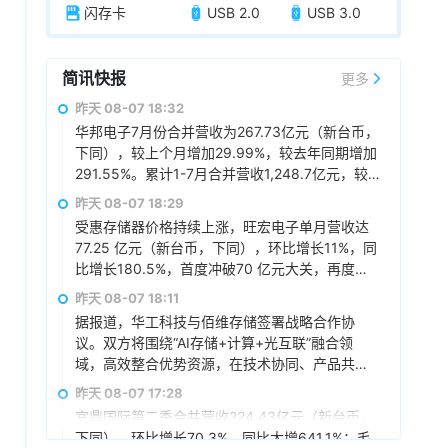
闪存卡
USB 2.0
USB 3.0
简讯快报
更多
昨天 08-07 18:32
华邦电子7月份合并营收为267.73亿元（新台币，
下同），较上个月增加29.99%，较去年同期增加
291.55%。累计1-7月合并营收1,248.7亿元，较
去年同期增加160.97%。
昨天 08-07 18:29
受惠存储器价格持续上涨，旺宏电子单月营收达
77.25 亿元（新台币，下同），环比增长11%，同
比增长180.5%，首度冲破70 亿元大关，再度改
写单月新高，累计前7月营收373.18 亿元，同比
昨天 08-07 18:11
增长137.8%。
据报道，华工科技与佰维存储签署战略合作协
议。双方将围绕“AI存储+计算+光互联”融合领
域，高效整合优势资源，在技术协同、产品共
创、市场共拓、生态建设方面开展深入合作，持
昨天 08-07 17:28
续推动相关领域产品智能化产线升级，构建覆盖
宜鼎国际第二季合并营收224.43亿元（新台币，
底层芯片、存储、高速传输至终端应用的国产化
下同），环比增长70.3%，同比大增641.1%；毛
生态，合力打造“存算运一体化”的AI基础设施解决