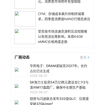
体均价，同时进一步拉动全系列的整体出货量，
元，消费类市场明年有望趋稳
雄现有Module A 月产能将由目前1.5万片扩增至
消化现有产能。据悉，Mate 80标准版搭载自研
2.4万片，预计今年底开始投片。不过，Module
麒麟9020芯片，搭配最新的HarmonyOS 6操作
A扩产完成后，厂内空间几乎已全数用尽。为应对
CFM：存储成本飙升抑制终端需
昨天 08-07 10:43
系统。目前，Mate 80系列累计总销量已经正式
客户对2029 年以后产能的强烈需求，公司启动
求，四季度消费级NAND行情恐承压
突破800万台，预计今年10月份前后累计销量就
威刚公布7月营收，单月合并营收达183.8亿元新
Module B建设，预计2027年动工、2029年装机
能破千万，整个系列的破千万速度明显快于上一
台币，环比增长25.4%，同比暴增331.3%，连续
及量产，未来将支援16纳米、14纳米及12纳米制
代Mate系列旗舰。
第5个月改写历史新高。从产品组合来看，DRAM
受贸易市场流通货源积压且短期难
程，实际产出与营收贡献则主要落在2030年。未
营收达140.8亿元，占整体比重76.6%；SSD占比
以有效消化等影响，本周64GB
昨天 08-07 10:14
来产品将涵盖标准型DRAM、CUBE、Wafer-on-
20.1%，存储卡、随身碟及其他产品则占3.3%。
eMMC价格再度走跌
Wafer、客制化ASIC存储芯片及矽电容等。
据媒体报道，威刚近日在法说会上表示，在需求
今年前7个月累计合并营收达826.5亿元新台币，
增加、价格走高及货源稳定的三大有利因素带动
年增206.7%，已大幅超越2025年全年营收。
下，预期第3季度营运将优于第2季度，并进一步
厂商动态
更多
扩大全年营运成果。公司看好第4季度到2027年
昨天 08-07 10:13
上半年的DRAM和NAND Flash价格有望维持上升
由于对AI基础设施的投资导致其季度自由现金流
华邦电子：DRAM紧缺至2027年，长约
趋势。目前存储市场供给持续紧张，预计2027年
转为赤字，谷歌母公司Alphabet再次寻求在债券
占比已达五成
DRAM供给将较2026年更吃紧。随着PC和服务器
市场获得大规模融资。Alphabet宣布计划发行总
2026-08-07
平台持续升级，DDR5已成为市场主流，长期而
额高达250亿美元的美元计价公司债券。该债券
SK海力士投资54万亿韩元建设龙仁Y2与
昨天 08-07 10:02
言，DDR5将比DDR4更紧缺。
将分为10个档次，期限从2年到40年不等。其中
清州M17晶圆厂，确保中长期生产基础
据外媒报道，为应对 HBM 内存供应短缺问题，英
期限最长的40年期债券，其发行利率预计比美国
2026-08-07
伟达考虑降低 Rubin Ultra GPU 配置。报道援引
国债利率高出1.3个百分点。投资者对此反应热
知情人士消息称，在过去数周时间里英伟达内部
铠侠与闪迪联合发布332层QLC：位密度
烈，认购额超过发行规模的四倍，总额达1150亿
至少测试了 3 种低 HBM 配置的 Rubin Ultra
突破37Gb/mm²
昨天 08-07 09:46