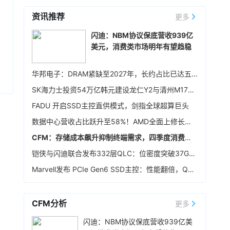
利率65.01%，较第一季提升，营业利润率
方案，构建互利共赢、可持续发展的战略合作伙
资讯推荐
58.57%，税后净利润103.68亿元，环比增长
更多
昨天 08-07 17:21
伴关系。
90.1%，同比增长超55倍，每股税后纯益108.93
英飞凌宣布，联发科技已完成英飞凌车规级 NOR
闪迪：NBM协议保底营收939亿
元。展望后市，宜鼎称，目前存储供需仍维持吃
闪存存储器解决方案 512Mb Quad SPI NOR
美元，消费类市场明年有望趋稳
紧，DRAM及NAND Flash市场展望持续正向，工
Flash 在其天玑汽车座舱平台 C-X1 上的认证。
控、企业级存储及AI应用需求也未见降温，有望
昨天 08-07 16:20
持续支撑下半年营运。其中，企业级SSD随着AI
华邦电子：DRAM紧缺至2027年，长约占比已达五成
服务器及数据中心平台升级，出货规模仍具成长
存储模组厂创见7月合并营收51.95亿元（新台
SK海力士投资54万亿韩元建设龙仁Y2与清州M17晶圆厂，确保中长期生产基础
空间，相关PCIe Gen5产品布局也将逐步发酵。
币，下同），环比增长2.50%，同比增长
307.66%，创同期新高；累计1-7月营收达
FADU 开启SSD主控直供模式，剑指全球超算巨头
376.39亿元，同比增长402.68%，同样创下同期
昨天 08-07 15:59
数据中心营收占比跃升至58%！AMD全面上修长期财务指引，2027年该板块营收将翻倍
新高。展望后市，创见指出，DDR5及高阶工业级
据媒体报道，英伟达正在研发新技术，未来可以
模组拉货动能持续强劲。
CFM：存储成本飙升抑制终端需求，四季度消费级NAND行情恐承压
让SSD充当额外显存。当显卡板载的显存不足
时，GPU可以调用速度较慢但容量庞大的NVMe
铠侠与闪迪联合发布332层QLC：位密度突破37Gb/mm²
SSD作为“后备显存”，对显存需求极高的游戏或AI
昨天 08-07 15:46
Marvell发布 PCIe Gen6 SSD主控：性能翻倍，Q4送样
推理场景尤为受益。据悉，该功能将基于RTX IO
据报道，华为官方商城在Mate 80标准版的曜石
和微软的DirectStorage技术。虽然官方尚未证
黑配色下开放了16GB+1TB的配置选项，官方定
实，但相关传闻反映了英伟达在应对日益增长的
价6499元，学生认证专属优惠到手价低至6199
CFM分析
更多
显存需求与硬件成本之间的矛盾时，正在探索基
元。业内人士透露，华为此次推出大内存高配版
昨天 08-07 11:18
于软件和系统架构的解决方案。
闪迪：NBM协议保底营收939亿美
本，核心目的之一是拉高整个Mate 80系列的整
华邦电近日召开法说会，总经理陈沛铭表示，高