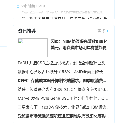
三、四个月以来，客户对5纳米制程的需求显著增
片团队，为Claude设计定制芯片，这是公司首次
2小时前 15:18
加。
公开承认该计划。Anthropic将推动硬件和模型的
Fadu第六代（Gen6）SSD控制器近期已完成研
协同设计，使得Claude能够以客户所需的规模更
发，将于下半年开始交付。与第五代（Gen5）相
快、更高效地运行。
比，其性能提升超过一倍。并宣布将从2028年开
资讯推荐
始供应其第七代（Gen7）SSD控制器的样品，预
更多
2小时前 15:03
计搭载第七代控制器的SSD性能将比上一代提升
8月6日，日经225指数收跌0.93%，报65683.26
闪迪：NBM协议保底营收939亿
10倍以上。其目标是将512GB随机读取速度提升
点；韩国KOSPI指数收跌4.58%，报6296.38
美元，消费类市场明年有望趋稳
至每秒1亿次I/O操作（IOPS）。
点。个股方面，铠侠跌超10%，三星电子跌超
6%，SK海力士跌超10%。
2小时前 15:02
FADU 开启SSD主控直供模式，剑指全球超算巨头
据媒体报道，南亚科技董事会通过多项重大决
数据中心营收占比跃升至58%！AMD全面上修长期财务指引，2027年该板块营收将翻倍
议，宣布启动5A新厂长期投资计划。2026年至
2029年资本支出预算以不超过新台币3,466亿元
CFM：存储成本飙升抑制终端需求，四季度消费级NAND行情恐承压
为上限，将导入1B、1C、1D及1E等10奈米级先进
3小时前 14:44
铠侠与闪迪联合发布332层QLC：位密度突破37Gb/mm²
制程与EUV（极紫外光）曝光设备。南亚科表
闪迪在财报电话会议上表示，总体上目前已与8家
示，5A新厂最大规划产能约为每月45,000片晶
Marvell发布 PCIe Gen6 SSD主控：性能翻倍，Q4送样
数据中心和边缘计算客户签订了NBM协议，体现
圆，整体投资金额预估约160亿美元，将依市场需
了客户对其长期需求的信心以及对闪迪的认可。
三星发布下一代3D存储技术，业界首款zHBM概念模型和超400层的V10 NAND亮相
求分阶段建置。产能规划上，预计新厂2027年下
预计到2027财年（2026年7月-2027年6月），
3小时前 14:43
半年开始投片，2028年月投片量达3万片，2029
受贸易市场流通货源积压且短期难以有效消化等影响，本周64GB eMMC价格再度走跌
NBM协议的bit占比将覆盖公司总bit产能的50%以
年再提升至35,900片，未来将视市场需求再扩充
闪迪FY26Q4（截至2026年7月3日）总资本支出
上，到2028财年（2027年7月-2028年6月）占
至完整产能。
为5.62亿美元，占营收的6.3%。长期来看，闪迪