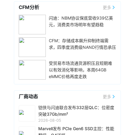
比将达到约三分之二。
仍以实现14%-19%供应增长为目标，随着BiCS8
CFM分析
更多
具体来看，NBM协议的期限各不相同，最长可达
和BiCS10产能爬坡，资本开支将同比增加，但全
3小时前 14:42
五年，加权平均期限超过四年。协议定价同时包
闪迪：NBM协议保底营收939亿美
年资本开支占营收的比例预计降至约6%。
含固定和浮动价格部分，其中浮动部分设有价格
Counterpoint Research报告显示，2026年上半
元，消费类市场明年有望趋稳
下限和上限。按价格下限计算，所有已签协议的
年全球高端智能手机市场（批发均价在600美元
最低预期收入合计为939亿美元，实际收入将高
及以上）继续展现增长韧性，销量同比增长5%，
于该金额。部分新业务模式协议包含由现金存款
在全球智能手机总销量中的占比升至29%，高于
CFM：存储成本飙升抑制终端需
3小时前 14:27
和金融工具共同构成的金融担保，总额为165亿美
2025年上半年的25%以及2022年上半年的20%，
求，四季度消费级NAND行情恐承压
华为数据存储产品线副总裁吴俊杰在2026华为数
元，旨在保护闪迪免受客户未能履行协议规定的
创历史新高。高端市场份额的增长，主要受存储
据存储用户精英论坛上表示，客观地讲，全球范
采购义务的影响。
成本上涨推动，对中低端市场的冲击更为显著。
围内存储颗粒价格上涨是有影响的，今年业界友
受贸易市场流通货源积压且短期难
高端OEM凭借更高的利润率以及减少促销投入，
商都进行了多次价格调整，涨价对华为的战略也
以有效消化等影响，本周64GB
7小时前 10:48
更容易消化成本上涨带来的压力，从而在整体市
造成了一定影响。不过，华为的上游供应链稳定
eMMC价格再度走跌
场承压的环境下维持了需求。
CoreWeave宣布与Solidigm达成一项多年战略协
且多元化，华为存储对客户的供应是可以保证
议，Solidigm 将优先支持 CoreWeave 人工智能
的。
云平台的企业级固态硬盘 (SSD) 分配。该协议扩
厂商动态
更多
展了 CoreWeave 的人工智能集成方案，有助于
7小时前 10:27
确保其平台其他部分的存储容量能够随着客户需
Netlist宣布，已与三星电子签署一项为期五年的
铠侠与闪迪联合发布332层QLC：位密度
求的增长而扩展。
协议，内容涉及专利交叉许可、存储产品供应和
突破37Gb/mm²
技术合作。根据这项协议，三星电子可以利用
2026-08-05
Netlist的全部专利组合，包括服务器双列直插式
Marvell发布 PCIe Gen6 SSD主控：性能
7小时前 10:02
内存模块（DIMM）和高带宽内存（HBM）技