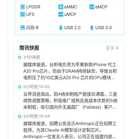
LPDDR
eMMC
eMCP
UFS
uMCP
闪存卡
USB 2.0
USB 3.0
简讯快报
更多
31分钟前
据媒体报道，台积电负责为苹果新款iPhone 代工
A20 Pro芯片，但由于DRAM持续缺货，导致台积
电积压了约10亿美元A20 Pro 芯片的CPU模块在
仓库中，尚未进入后续封装与测试环节。尽管苹
2小时前 15:45
果积极尝试各种方法采购DRAM，但相关尝试均
业界消息指出，因4纳米制程产能接近满载，三星
未取得有效成果。随着DRAM困境日益凸显，
顺势调整策略，积极推广成熟且具成本优势的5纳
iPhone 18 Pro和iPhone 18 Pro Max的 发布可能
米制程，吸引国内外无晶圆厂（Fabless）客户采
会延期。
用。据悉，4nm产线的高利用率主要归功于三星
2小时前 15:44
电子内部高带宽内存（HBM4）订单的激增。由
据媒体报道，招聘公告显示Anthropic正在招聘工
于5nm制程同样适用于高性能服务器芯片的制
程师，为其Claude AI模型设计定制芯片。
造，海外无晶圆厂公司的授权协议持续签署，近
Anthropic一位发言人表示，公司正在组建内部芯