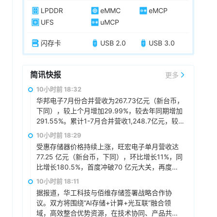
LPDDR
eMMC
eMCP
UFS
uMCP
闪存卡
USB 2.0
USB 3.0
简讯快报
更多
10小时前 18:32
华邦电子7月份合并营收为267.73亿元（新台币，
下同），较上个月增加29.99%，较去年同期增加
291.55%。累计1-7月合并营收1,248.7亿元，较
去年同期增加160.97%。
10小时前 18:29
受惠存储器价格持续上涨，旺宏电子单月营收达
77.25 亿元（新台币，下同），环比增长11%，同
比增长180.5%，首度冲破70 亿元大关，再度改
写单月新高，累计前7月营收373.18 亿元，同比
10小时前 18:11
增长137.8%。
据报道，华工科技与佰维存储签署战略合作协
议。双方将围绕“AI存储+计算+光互联”融合领
域，高效整合优势资源，在技术协同、产品共