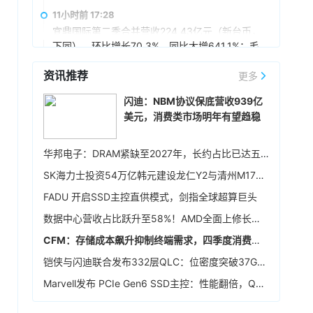
创、市场共拓、生态建设方面开展深入合作，持
11小时前 17:28
续推动相关领域产品智能化产线升级，构建覆盖
宜鼎国际第二季合并营收224.43亿元（新台币，
底层芯片、存储、高速传输至终端应用的国产化
下同），环比增长70.3%，同比大增641.1%；毛
生态，合力打造“存算运一体化”的AI基础设施解决
利率65.01%，较第一季提升，营业利润率
方案，构建互利共赢、可持续发展的战略合作伙
资讯推荐
58.57%，税后净利润103.68亿元，环比增长
更多
11小时前 17:21
伴关系。
90.1%，同比增长超55倍，每股税后纯益108.93
英飞凌宣布，联发科技已完成英飞凌车规级 NOR
闪迪：NBM协议保底营收939亿
元。展望后市，宜鼎称，目前存储供需仍维持吃
闪存存储器解决方案 512Mb Quad SPI NOR
美元，消费类市场明年有望趋稳
紧，DRAM及NAND Flash市场展望持续正向，工
Flash 在其天玑汽车座舱平台 C-X1 上的认证。
控、企业级存储及AI应用需求也未见降温，有望
12小时前 16:20
持续支撑下半年营运。其中，企业级SSD随着AI
华邦电子：DRAM紧缺至2027年，长约占比已达五成
服务器及数据中心平台升级，出货规模仍具成长
存储模组厂创见7月合并营收51.95亿元（新台
SK海力士投资54万亿韩元建设龙仁Y2与清州M17晶圆厂，确保中长期生产基础
空间，相关PCIe Gen5产品布局也将逐步发酵。
币，下同），环比增长2.50%，同比增长
307.66%，创同期新高；累计1-7月营收达
FADU 开启SSD主控直供模式，剑指全球超算巨头
376.39亿元，同比增长402.68%，同样创下同期
12小时前 15:59
数据中心营收占比跃升至58%！AMD全面上修长期财务指引，2027年该板块营收将翻倍
新高。展望后市，创见指出，DDR5及高阶工业级
据媒体报道，英伟达正在研发新技术，未来可以
模组拉货动能持续强劲。
CFM：存储成本飙升抑制终端需求，四季度消费级NAND行情恐承压
让SSD充当额外显存。当显卡板载的显存不足
时，GPU可以调用速度较慢但容量庞大的NVMe
铠侠与闪迪联合发布332层QLC：位密度突破37Gb/mm²
SSD作为“后备显存”，对显存需求极高的游戏或AI
13小时前 15:46
Marvell发布 PCIe Gen6 SSD主控：性能翻倍，Q4送样
推理场景尤为受益。据悉，该功能将基于RTX IO
据报道，华为官方商城在Mate 80标准版的曜石
和微软的DirectStorage技术。虽然官方尚未证
黑配色下开放了16GB+1TB的配置选项，官方定