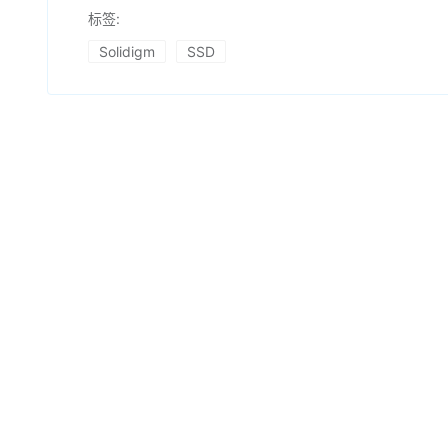
标签:
Solidigm
SSD