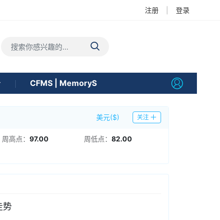
注册
|
登录
告
CFMS | MemoryS
美元($)
关注
周高点：
97.00
周低点：
82.00
走势