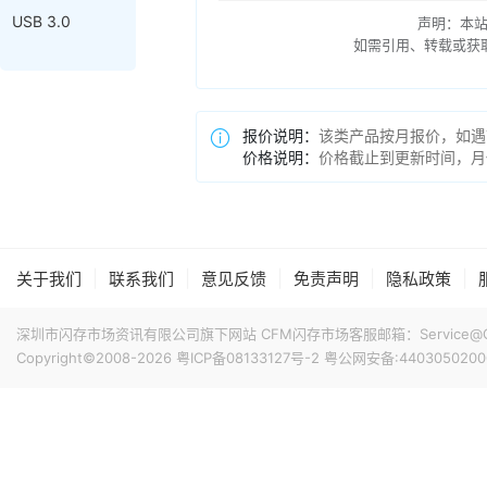
USB 3.0
声明：本
如需引用、转载或获取更多
报价说明：
该类产品按月报价，如遇
价格说明：
价格截止到更新时间，月
|
|
|
|
|
关于我们
联系我们
意见反馈
免责声明
隐私政策
深圳市闪存市场资讯有限公司旗下网站 CFM闪存市场客服邮箱：Service@China
Copyright©2008-2026
粤ICP备08133127号-2
粤公网安备:4403050200