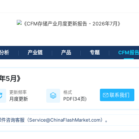
分析
产业链
产品
专题
CFM报
6年5月》
更新频率
格式
联系我们
月度更新
PDF(34页)
（Service@ChinaFlashMarket.com）。